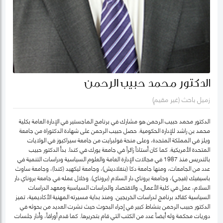
الدكتور محمد حبيب الرحمن
زميل باحث (غير مقيم)
الدكتور محمد حبيب الرحمن هو مشارك في برنامج الماجستير في الإدارة العامة بكلية
محمد بن راشد للإدارة الحكومية. حصل حبيب الرحمن على شهادة الدكتوراة من جامعة
ويلز في المملكة المتحدة، وعلى منحة فولبرايت من جامعة سيراكيوز في الولايات
المتحدة الأمريكية. كما كان أستاذاً زائراً في جامعة يورك في كندا. بدأ الدكتور حبيب
بالتدريس منذ 1987 في مجالات الإدارة العامة والعلوم السياسية ودراسات التنمية في
عدد من الجامعات، ومنها جامعة دكا (بنغلاديش)، وجامعة ليكهيد (كندا)، وجامعة ساوث
باسيفيك (فيجي)، وجامعة بروناي دار السلام (بروناي). وخلال عمله في جامعة بروناي دار
السلام، عمل في كلية الأعمال، والاقتصاد والدراسات السياسية ومعهد الدراسات
السياسية كقائد برنامج لدراسات الخريجين. ومنذ بداية مسيرته المهنية الأكاديمية، تميز
الدكتور حبيب الرحمن بنشاط كبير في إجراء البحوث حيث نشرت العديد من بحوثه في
دوريات محكمة وله أيضاً عدد من الكتب التي قام بتحريرها. كما قدم أوراقاً، وأدار جلسات