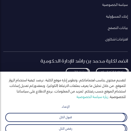
سياسة الخصوصية
إخلاء المسؤولية
بيانات التصفح
اقتراحات/شكاوى
انضم لكلية محمد بن راشد للإدارة الحكومية
لمعاودة الاتصال بكم
تنزيل الكتيب
لتقديم محتوى يناسب اهتماماتكم، وتطوير إدارة موقع الكلية، نرصد كيفية استخدام الزوار
للموقع، من خلال تحليل ما يعرف بملفات الارتباط (الكوكيز)، وبمقدوركم تعديل إعدادات
استخدام الموقع حسب رغبتكم. لمزيد من المعلومات، يرجع الاطلاع على سياساتنا
للخصوصية.
زيارة سياسة الخصوصية
انضم إلى قائمة مراسلاتنا
للحصول على أحدث الأخبار والفعاليات
الإعداد
ارسال
قبول الكل
رفض الكل