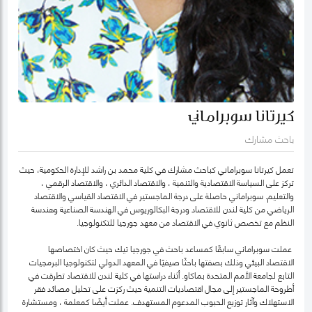
كيرتانا سوبراماني
باحث مشارك
تعمل كيرتانا سوبراماني كباحث مشارك في كلية محمد بن راشد للإدارة الحكومية، حيث
تركز على السياسة الاقتصادية والتنمية ، والاقتصاد الدائري ، والاقتصاد الرقمي ،
والتعليم. سوبراماني حاصلة على درجة الماجستير في الاقتصاد القياسي والاقتصاد
الرياضي من كلية لندن للاقتصاد ودرجة البكالوريوس في الهندسة الصناعية وهندسة
النظم مع تخصص ثانوي في الاقتصاد من معهد جورجيا للتكنولوجيا.
عملت سوبراماني سابقًا كمساعد باحث في جورجيا تيك حيث كان اختصاصها
الاقتصاد البيئي وذلك بصفتها باحثًا صيفيًا في المعهد الدولي لتكنولوجيا البرمجيات
التابع لجامعة الأمم المتحدة بماكاو. أثناء دراستها في كلية لندن للاقتصاد تطرقت في
أطروحة الماجستير إلى مجال اقتصاديات التنمية حيث ركزت على تحليل مصائد فقر
الاستهلاك وآثار توزيع الحبوب المدعوم المستهدف. عملت أيضًا كمعلمة ، ومستشارة