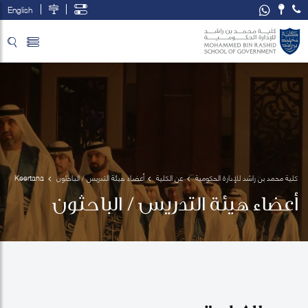
English
تخطي إلى المحتوى الرئيسي
فتح قائمة الوصول
كلية محمد بن راشد للإدارة الحكومية
عن الكلية
أعضاء هيئة التدريس / الباحثون
Keertana 
Subramani
أعضاء هيئة التدريس / الباحثون