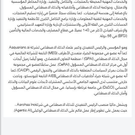
والخدمات المهنية المحيطة بالمنتجات، والتكامل والتنفيذ، وإدارة المخاطر المؤسسية
والامتثال، وحوكمة الذكاء الاصطناعي وأخلاقياته والذكاء الاصطناعي المسؤول،
بالإضافة إلى هندسة البرمجيات. كما يمتلك سجلًا متميزًا في إدارة تسليم المنتجات،
والخدمات المهنية لتقنية المعلومات وإدارة برامج التكامل الكبرى للأنظمة والتنفيذ وإدارة
الحسابات الكبرى من الفئة الأولى والاستشارات الإدارية وإدارة التعهيد الاستراتيجي
والإشراف القيادي لأكثر من 140 عميلاً في قطاع المصارف والخدمات المالية والتأمين
(BFSI) في 56 دولة.
وهو المؤسس والرئيس التنفيذي وكبير علماء الذكاء الاصطناعي لشركة Aaquarians.ai
كما أنه عضو في مجموعة الخبراء متعددي الأطراف (MEG) التابعة للشراكة العالمية في
مجال الذكاء الاصطناعي (GPAI) / منظمة التعاون الاقتصادي. وهو أيضًا زميل أبحاث
أول في مركز الذكاء الاصطناعي المسؤول (CeRAI). عمل سابقًاكعضو في مجموعة
الأبحاث بمركز السياسات المتعلقة بالذكاء الاصطناعي والتحول الرقمي (CAIDP)،كما
أنه عضو في شبكة خبراء أخلاقيات الذكاء الاصطناعيAIEB التابعة لليونسكو، وباحث
خارجي منتسب لدى المعهد الجامعي الأندلسي المشترك لأبحاث علوم البيانات والذكاء
الحسابي (DaSCI) في جامعة غرناطة بإسبانيا، في مجال الذكاء الاصطناعي المسؤول
وأمان الذكاء الاصطناعي.
ويشغل حاليًا منصب الرئيس التنفيذي للذكاء الاصطناعي في شركةAarohaa Inc.،
حيث يعمل على تطوير إطار عمل قائم على الذكاء الاصطناعي الوكيلي(Agentic AI).