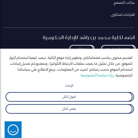
بيانات التصفح
اقتراحات/شكاوى
انضم لكلية محمد بن راشد للإدارة الحكومية
لمعاودة الاتصال بكم
تنزيل الكتيب
لتقديم محتوى يناسب اهتماماتكم، وتطوير إدارة موقع الكلية، نرصد كيفية استخدام الزوار
للموقع، من خلال تحليل ما يعرف بملفات الارتباط (الكوكيز)، وبمقدوركم تعديل إعدادات
استخدام الموقع حسب رغبتكم. لمزيد من المعلومات، يرجع الاطلاع على سياساتنا
للخصوصية.
زيارة سياسة الخصوصية
انضم إلى قائمة مراسلاتنا
للحصول على أحدث الأخبار والفعاليات
الإعداد
ارسال
قبول الكل
رفض الكل
© 2026 جميع الحقوق محفوظه لكلية محمد بن راشد للإدارة الحكومية