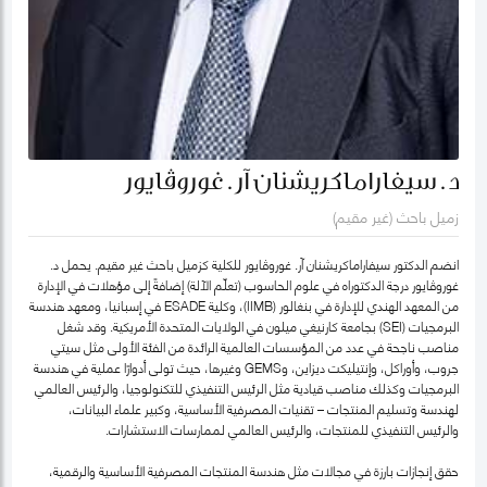
د. سيفاراماكريشنان آر. غوروڤايور
زميل باحث (غير مقيم)
انضم الدكتور سيفاراماكريشنان آر. غوروڤايور للكلية كزميل باحث غير مقيم. يحمل د.
غوروڤايور درجة الدكتوراه في علوم الحاسوب (تعلّم الآلة) إضافةً إلى مؤهلات في الإدارة
من المعهد الهندي للإدارة في بنغالور (IIMB)، وكلية ESADE في إسبانيا، ومعهد هندسة
البرمجيات (SEI) بجامعة كارنيغي ميلون في الولايات المتحدة الأمريكية. وقد شغل
مناصب ناجحة في عدد من المؤسسات العالمية الرائدة من الفئة الأولى مثل سيتي
جروب، وأوراكل، وإنتيليكت ديزاين، وGEMS وغيرها، حيث تولى أدوارًا عملية في هندسة
البرمجيات وكذلك مناصب قيادية مثل الرئيس التنفيذي للتكنولوجيا، والرئيس العالمي
لهندسة وتسليم المنتجات – تقنيات المصرفية الأساسية، وكبير علماء البيانات،
والرئيس التنفيذي للمنتجات، والرئيس العالمي لممارسات الاستشارات.
حقق إنجازات بارزة في مجالات مثل هندسة المنتجات المصرفية الأساسية والرقمية،