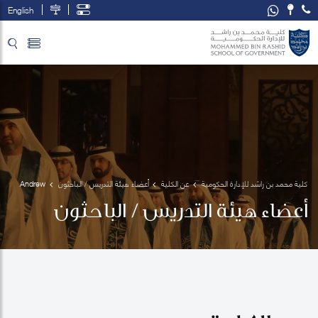
English
تخطي إلى المحتوى الرئيسي
فتح قائمة الوصول
كلية محمد بن راشد للإدارة الحكومية
عن الكلية
أعضاء هيئة التدريس / الباحثون
Andrew 
Collinge
أعضاء هيئة التدريس / الباحثون