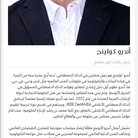
أندرو كولينج
زميل باحث (غير مقيم)
أندرو كولينج هو زميل ممارس في الذكاء الاصطناعي. لديه أربع عشرة سنة من الخبرة
في قيادة البيانات والتكنولوجيا في حكومات المدن العالمية مثل لندن ودبي. في دبي،
قاد أندرو تطوير أول دليل إرشادي لمعايير وقواعد الذكاء الاصطناعي المسؤول في
الشرق الأوسط. وتم تبني هذه المعايير واعتمادها من قبل الحكومة الاتحادية لدولة
الإمارات العربية المتحدة في عام 2022. كما يعد أندرو مقيمًا رئيسيًا معتمدًا لبرنامج
الذكاء الاصطناعي الأخلاقي IEEE CertifAIEd، ويساهم في تقديم دورة تدريبية لتقييم
الذكاء الاصطناعي الأخلاقي بالتعاون مع كلية محمد بن راشد للإدارة الحكومية، حيث قام
مؤخراً بتدريس ممثلين من حكومة دبي والقطاع الخاص.
تشمل أعمال أندرو الأوسع نطاقًا إنشاء سياسات نموذجية للمنتدى الاقتصادي العالمي
وتحالف المدن الذكية العالمي لمجموعة العشرين في مجالات مثل حوكمة التكنولوجيا