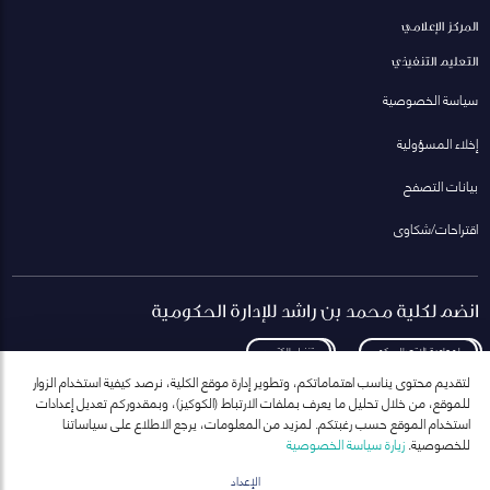
المركز الإعلامي
التعليم التنفيذي
سياسة الخصوصية
إخلاء المسؤولية
بيانات التصفح
اقتراحات/شكاوى
انضم لكلية محمد بن راشد للإدارة الحكومية
لمعاودة الاتصال بكم
تنزيل الكتيب
لتقديم محتوى يناسب اهتماماتكم، وتطوير إدارة موقع الكلية، نرصد كيفية استخدام الزوار
للموقع، من خلال تحليل ما يعرف بملفات الارتباط (الكوكيز)، وبمقدوركم تعديل إعدادات
استخدام الموقع حسب رغبتكم. لمزيد من المعلومات، يرجع الاطلاع على سياساتنا
للخصوصية.
زيارة سياسة الخصوصية
انضم إلى قائمة مراسلاتنا
للحصول على أحدث الأخبار والفعاليات
الإعداد