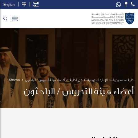
English
تخطي إلى المحتوى الرئيسي
فتح قائمة الوصول
كلية محمد بن راشد للإدارة الحكومية
عن الكلية
أعضاء هيئة التدريس / الباحثون
Khamis 
Al Alawy
أعضاء هيئة التدريس / الباحثون