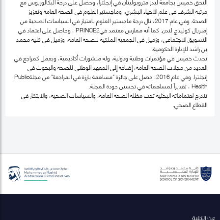
التحق خميس بجامعة ليدز متروبوليتان في إنجلترا، وحصل على درجة البكالوريوس مع
مرتبة الشرف في علم الأحياء البشري، وماجستير العلوم في الصحة العامة وتعزيز
الصحة. وفي عام 2017، نال درجة ماجستير العلوم بامتياز في السياسات الصحية من
إمبريال كوليدج لندن. كما أنه ممارس معتمد فيPRINCE2 ، وحاصل على اعتماد في
التسويق الاجتماعي، وزميل في الجمعية الملكية للصحة العامة، وزميل في كلية محمد
بن راشد للإدارة الحكومية.
تحدث خميس في مؤتمرات وطنية ودولية، وله منشورات أكاديمية، ويعمل كمراجع في
العديد من مجلات الصحة العامة، إضافة إلى المعهد الوطني للصحة والبحوث في
إنجلترا. وفي عام 2016، حصل على جائزة "مساهمة بارزة في المراجعة" من مجلةPublic
Health ، تقديراً لمساهماته في تحسين جودة المجلة.
تندرج اهتماماته البحثية تحت مظلة الصحة العامة، والسياسات الصحية، والابتكار في
القطاع الصحي.
عن الكلية