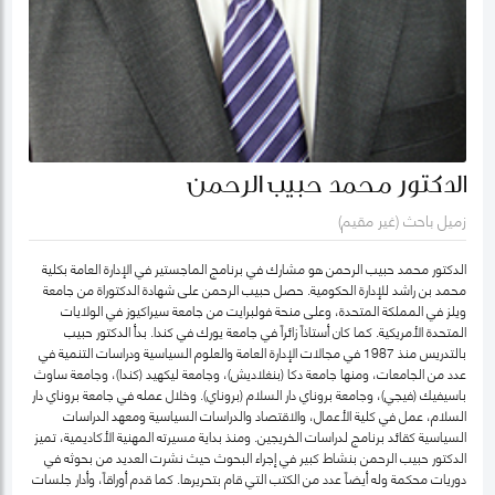
الدكتور محمد حبيب الرحمن
زميل باحث (غير مقيم)
الدكتور محمد حبيب الرحمن هو مشارك في برنامج الماجستير في الإدارة العامة بكلية
محمد بن راشد للإدارة الحكومية. حصل حبيب الرحمن على شهادة الدكتوراة من جامعة
ويلز في المملكة المتحدة، وعلى منحة فولبرايت من جامعة سيراكيوز في الولايات
المتحدة الأمريكية. كما كان أستاذاً زائراً في جامعة يورك في كندا. بدأ الدكتور حبيب
بالتدريس منذ 1987 في مجالات الإدارة العامة والعلوم السياسية ودراسات التنمية في
عدد من الجامعات، ومنها جامعة دكا (بنغلاديش)، وجامعة ليكهيد (كندا)، وجامعة ساوث
باسيفيك (فيجي)، وجامعة بروناي دار السلام (بروناي). وخلال عمله في جامعة بروناي دار
السلام، عمل في كلية الأعمال، والاقتصاد والدراسات السياسية ومعهد الدراسات
السياسية كقائد برنامج لدراسات الخريجين. ومنذ بداية مسيرته المهنية الأكاديمية، تميز
الدكتور حبيب الرحمن بنشاط كبير في إجراء البحوث حيث نشرت العديد من بحوثه في
دوريات محكمة وله أيضاً عدد من الكتب التي قام بتحريرها. كما قدم أوراقاً، وأدار جلسات