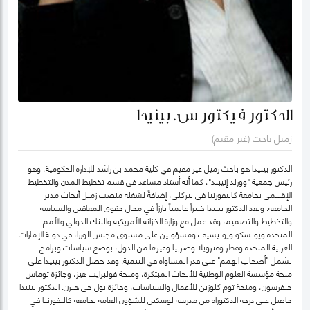
الدكتور فيكتور س. بينيدا
زميل باحث (غير مقيم)
الدكتور بينيدا هو باحث زميل غير مقيم في كلية محمد بن راشد للإدارة الحكومية، وهو
رئيس جمعية "وورلد إنيبلد"، كما أنه أستاذ مساعد في قسم تخطيط المدن والتخطيط
الإقليمي بجامعة كاليفورنيا في بيركلي، إضافةً لشغله منصب زميل أبحاث مدير
الجامعة. ويعد الدكتور بينيدا خبيراً عالمياً بارزاً في مجال حقوق المعاقين والسياسة
والتخطيط والتصميم، وقد عمل مع وزارة الخزانة الأمريكية والبنك الدولي والأمم
المتحدة ويونسكو ويونيسيف ومسؤولين على مستوى مجلس الوزراء في دولة الإمارات
العربية المتحدة وقطر وفنزويلا وصربيا وغيرها من الدول، بوضع سياسات وبرامج
تشمل "أصحاب الهمم" على قدر المساواة في التنمية. وقد حصل الدكتور بينيدا على
منحة مؤسسة العلوم الوطنية للأبحاث المبتكرة، ومنحة فولبرايت هيز، وجائزة توماس
جيفرسون، ومنحة توم كلوزين للأعمال والسياسات، وجائزة بول جي هيرن. الدكتور بينيدا
حاصل على درجة الدكتوراه من مدرسة لوسكين للشؤون العامة بجامعة كاليفورنيا في