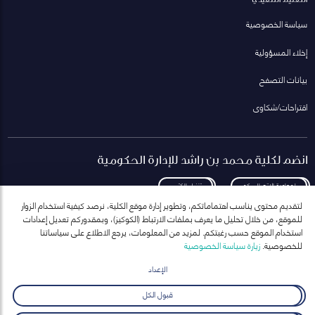
سياسة الخصوصية
إخلاء المسؤولية
بيانات التصفح
اقتراحات/شكاوى
انضم لكلية محمد بن راشد للإدارة الحكومية
لمعاودة الاتصال بكم
تنزيل الكتيب
لتقديم محتوى يناسب اهتماماتكم، وتطوير إدارة موقع الكلية، نرصد كيفية استخدام الزوار
للموقع، من خلال تحليل ما يعرف بملفات الارتباط (الكوكيز)، وبمقدوركم تعديل إعدادات
استخدام الموقع حسب رغبتكم. لمزيد من المعلومات، يرجع الاطلاع على سياساتنا
للخصوصية.
زيارة سياسة الخصوصية
انضم إلى قائمة مراسلاتنا
للحصول على أحدث الأخبار والفعاليات
الإعداد
ارسال
قبول الكل