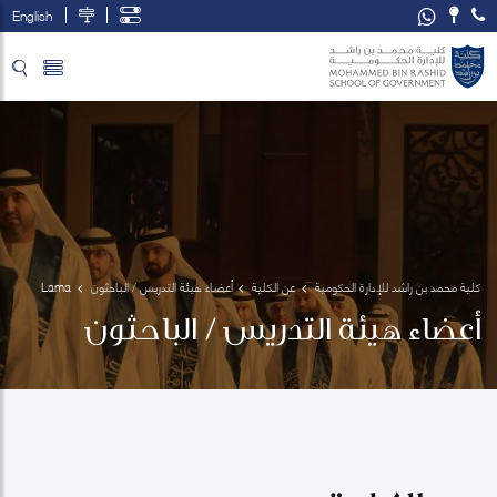
English
تخطي إلى المحتوى الرئيسي
فتح قائمة الوصول
كلية محمد بن راشد للإدارة الحكومية
عن الكلية
أعضاء هيئة التدريس / الباحثون
Lama 
Zakzak
أعضاء هيئة التدريس / الباحثون