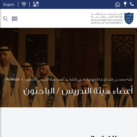
English
تخطي إلى المحتوى الرئيسي
فتح قائمة الوصول
كلية محمد بن راشد للإدارة الحكومية
عن الكلية
أعضاء هيئة التدريس / الباحثون
Professor 
Immanuel
أعضاء هيئة التدريس / الباحثون
 Azaad 
Moonesar
 R. D