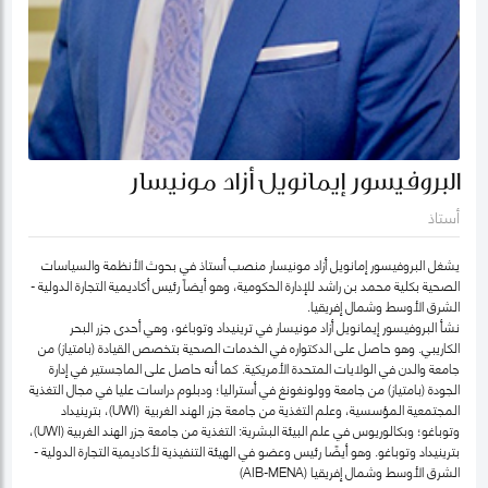
البروفيسور إيمانويل أزاد مونيسار
أستاذ
يشغل البروفيسور إمانويل أزاد مونيسار منصب أستاذ في بحوث الأنظمة والسياسات
الصحية بكلية محمد بن راشد للإدارة الحكومية، وهو أيضاً رئيس أكاديمية التجارة الدولية -
الشرق الأوسط وشمال إفريقيا.
نشأ البروفيسور إيمانويل أزاد مونيسار في ترينيداد وتوباغو، وهي أحدى جزر البحر
الكاريبي. وهو حاصل على الدكتواره في الخدمات الصحية بتخصص القيادة (بامتياز) من
جامعة والدن في الولايات المتحدة الأمريكية. كما أنه حاصل على الماجستير في إدارة
الجودة (بامتياز) من جامعة وولونغونغ في أستراليا؛ ودبلوم دراسات عليا في مجال التغذية
المجتمعية المؤسسية، وعلم التغذية من جامعة جزر الهند الغربية (UWI)، بترينيداد
وتوباغو؛ وبكالوريوس في علم البيئة البشرية: التغذية من جامعة جزر الهند الغربية (UWI)،
بترينيداد وتوباغو. وهو أيضًا رئيس وعضو في الهيئة التنفيذية لأكاديمية التجارة الدولية -
الشرق الأوسط وشمال إفريقيا (AIB-MENA)