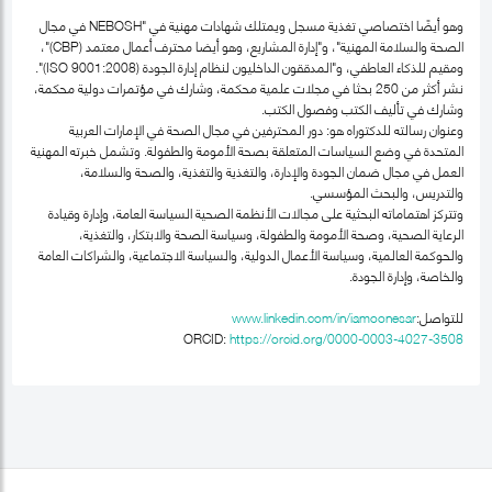
وهو أيضًا اختصاصي تغذية مسجل ويمتلك شهادات مهنية في "NEBOSH في مجال
الصحة والسلامة المهنية"، و"إدارة المشاريع، وهو أيضا محترف أعمال معتمد (CBP)"،
ومقيم للذكاء العاطفي، و"المدققون الداخليون لنظام إدارة الجودة (ISO 9001:2008)".
نشر أكثر من 250 بحثا في مجلات علمية محكمة، وشارك في مؤتمرات دولية محكمة،
وشارك في تأليف الكتب وفصول الكتب.
وعنوان رسالته للدكتوراه هو: دور المحترفين في مجال الصحة في الإمارات العربية
المتحدة في وضع السياسات المتعلقة بصحة الأمومة والطفولة. وتشمل خبرته المهنية
العمل في مجال ضمان الجودة والإدارة، والتغذية والتغذية، والصحة والسلامة،
والتدريس، والبحث المؤسسي.
وتتركز اهتماماته البحثية على مجالات الأنظمة الصحية السياسة العامة، وإدارة وقيادة
الرعاية الصحية، وصحة الأمومة والطفولة، وسياسة الصحة والابتكار، والتغذية،
والحوكمة العالمية، وسياسة الأعمال الدولية، والسياسة الاجتماعية، والشراكات العامة
والخاصة، وإدارة الجودة.
للتواصل:
www.linkedin.com/in/iamoonesar
ORCID:
https://orcid.org/0000-0003-4027-3508