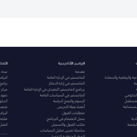
البرامج الأكاديمية
التعل
مقدمة
نبذة 
ية والرفاهية والسعادة
الماجستير في الإدارة العامة
البرا
ة
الماجستير في إدارة الابتكار
برامج
برنامج الماجستير التنفيذي في الإدارة العامة
مركز ا
الحكومي
الماجستير في السياسات العامة
نموذج 
المستقبل
الرسوم والمنح الدراسة
الدبل
لمستدامة
أعضاء هيئة التدريس
منصة 
متطلبات القبول
البرام
دية
سجل الاهتمام في البرنامج
ملخصا
لرقمية
مكتب القبول والتسجيل
اتصل 
سلسلة تمرين تحليل السياسات
المواد المتوافرة للتحميل