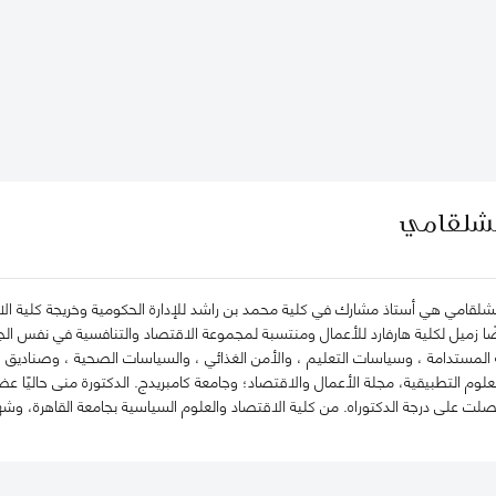
الشلقامي
قامي هي أستاذ مشارك في كلية محمد بن راشد للإدارة الحكومية وخريجة كلية الاق
يضًا زميل لكلية هارفارد للأعمال ومنتسبة لمجموعة الاقتصاد والتنافسية في نفس الج
 المستدامة ، وسياسات التعليم ، والأمن الغذائي ، والسياسات الصحية ، وصناديق الث
لعلوم التطبيقية، مجلة الأعمال والاقتصاد؛ وجامعة كامبريدج. الدكتورة منى حاليًا عض
حصلت على درجة الدكتوراه. من كلية الاقتصاد والعلوم السياسية بجامعة القاهرة، وش