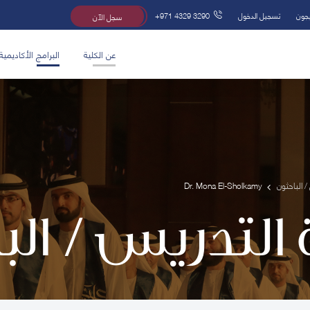
يجون
تسجيل الدخول
+971 4329 3290
سجل الآن
عن الكلية
البرامج الأكاديمية
/ الباحثون
Dr. Mona El-Sholkamy
 التدريس / ال