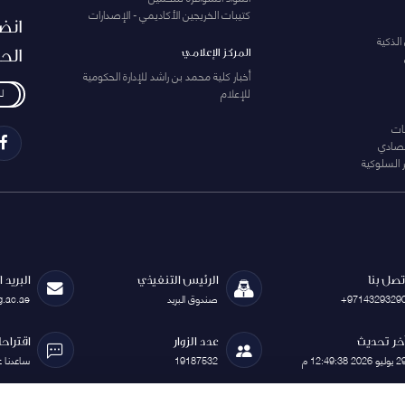
كتيبات الخريجين الأكاديمي - الإصدارات
انض
الذكية
الح
المركز الإعلامي
أخبار كلية محمد بن راشد للإدارة الحكومية
للإعلام
ل
ات
تصادي
 السلوكية
تصل بنا
الرئيس التنفيذي
البريد 
+9714329329
صندوق البريد
g.ac.ae
خر تحديث
عدد الزوار
اقتراح
يوليو 2026 12:49:38 م
19187532
ساعدنا 