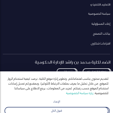
التعليم التنفيذي
سياسة الخصوصية
إخلاء المسؤولية
بيانات التصفح
اقتراحات/شكاوى
انضم لكلية محمد بن راشد للإدارة الحكومية
لمعاودة الاتصال بكم
تنزيل الكتيب
لتقديم محتوى يناسب اهتماماتكم، وتطوير إدارة موقع الكلية، نرصد كيفية استخدام الزوار
للموقع، من خلال تحليل ما يعرف بملفات الارتباط (الكوكيز)، وبمقدوركم تعديل إعدادات
استخدام الموقع حسب رغبتكم. لمزيد من المعلومات، يرجع الاطلاع على سياساتنا
للخصوصية.
زيارة سياسة الخصوصية
انضم إلى قائمة مراسلاتنا
للحصول على أحدث الأخبار والفعاليات
الإعداد
ارسال
قبول الكل