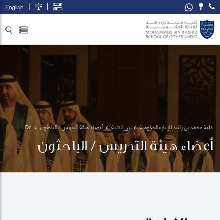
English
تخطي إلى المحتوى الرئيسي
فتح قائمة الوصول
كلية محمد بن راشد للإدارة الحكومية
عن الكلية
أعضاء هيئة التدريس / الباحثون
Dr. 
Abdulla 
أعضاء هيئة التدريس / الباحثون
Alawadhi