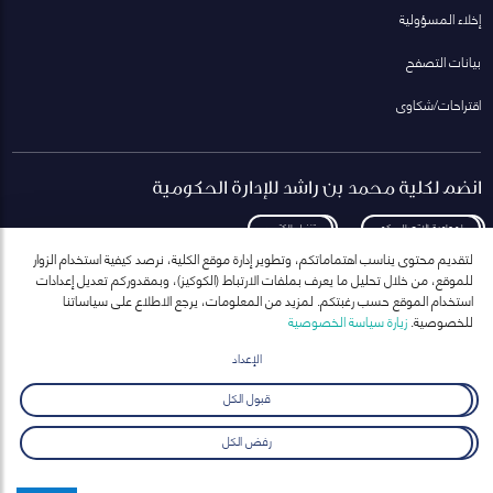
إخلاء المسؤولية
بيانات التصفح
اقتراحات/شكاوى
انضم لكلية محمد بن راشد للإدارة الحكومية
لمعاودة الاتصال بكم
تنزيل الكتيب
لتقديم محتوى يناسب اهتماماتكم، وتطوير إدارة موقع الكلية، نرصد كيفية استخدام الزوار
للموقع، من خلال تحليل ما يعرف بملفات الارتباط (الكوكيز)، وبمقدوركم تعديل إعدادات
استخدام الموقع حسب رغبتكم. لمزيد من المعلومات، يرجع الاطلاع على سياساتنا
للخصوصية.
زيارة سياسة الخصوصية
انضم إلى قائمة مراسلاتنا
للحصول على أحدث الأخبار والفعاليات
الإعداد
ارسال
قبول الكل
رفض الكل