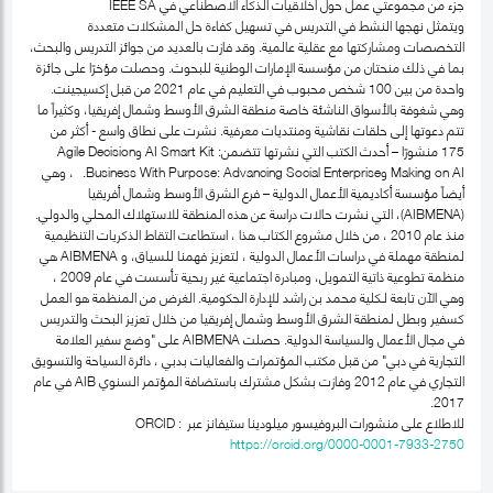
جزء من مجموعتي عمل حول أخلاقيات الذكاء الاصطناعي في IEEE SA
ويتمثل نهجها النشط في التدريس في تسهيل كفاءة حل المشكلات متعددة
التخصصات ومشاركتها مع عقلية عالمية. وقد فازت بالعديد من جوائز التدريس والبحث،
بما في ذلك منحتان من مؤسسة الإمارات الوطنية للبحوث. وحصلت مؤخرًا على جائزة
واحدة من بين 100 شخص محبوب في التعليم في عام 2021 من قبل إكسيجينت.
وهي شغوفة بالأسواق الناشئة خاصة منطقة الشرق الأوسط وشمال إفريقيا، وكثيراً ما
تتم دعوتها إلى حلقات نقاشية ومنتديات معرفية. نشرت على نطاق واسع - أكثر من
175 منشورًا – أحدث الكتب التي نشرتها تتضمن: AI Smart Kit وAgile Decision
Making on AI وBusiness With Purpose: Advancing Social Enterprise. ، وهي
أيضاً مؤسسة أكاديمية الأعمال الدولية – فرع الشرق الأوسط وشمال أفريقيا
(AIBMENA)، التي نشرت حالات دراسة عن هذه المنطقة للاستهلاك المحلي والدولي.
منذ عام 2010 ، من خلال مشروع الكتاب هذا ، استطاعت التقاط الذكريات التنظيمية
لمنطقة مهملة في دراسات الأعمال الدولية ، لتعزيز فهمنا للسياق، و AIBMENA هي
منظمة تطوعية ذاتية التمويل، ومبادرة اجتماعية غير ربحية تأسست في عام 2009 ،
وهي الآن تابعة لـكلية محمد بن راشد للإدارة الحكومية. الغرض من المنظمة هو العمل
كسفير وبطل لمنطقة الشرق الأوسط وشمال إفريقيا من خلال تعزيز البحث والتدريس
في مجال الأعمال والسياسة الدولية. حصلت AIBMENA على "وضع سفير العلامة
التجارية في دبي" من قبل مكتب المؤتمرات والفعاليات بدبي ، دائرة السياحة والتسويق
التجاري في عام 2012 وفازت بشكل مشترك باستضافة المؤتمر السنوي AIB في عام
2017.
للاطلاع على منشورات البروفيسور ميلودينا ستيفانز عبر ORCID :
https://orcid.org/0000-0001-7933-2750