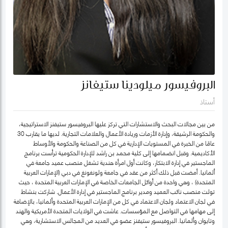
البروفيسور ميلودينا ستيفانز
أستاذ
من بين مجالات البحث والاستشارات التي تركز عليها البروفيسور ستيفنز الاستراتيجية،
والحكومة الرشيقة، وإدارة الأزمات وريادة الأعمال والعلامات التجارية. لديها ما يقارب 30
عامًا من الخبرة في المستويات الإدارية في كل من الصناعة والحكومة والأوساط
الأكاديمية. وقبل انضمامها إلى كلية محمد بن راشد للإدارة الحكومية ترأست برنامج
الماجستير في إدارة الابتكار، وكانت أول امرأة هندية تشغل منصب عميد جامعة في
ألمانيا. أمضت قبل ذلك أكثر من عقد في جامعة ولونغونغ في دبي (الإمارات العربية
المتحدة) ، وهي واحدة من أوائل الجامعات الخاصة في الإمارات العربية المتحدة ، حيث
تولت منصب نائب العميد ومدير برنامج الماجستير في إدارة الأعمال. شاركت بنشاط
في لجان الاعتماد ولجان الاعتماد في كل من الإمارات العربية المتحدة وألمانيا، بالإضافة
إلى مهامها في التواصل مع المؤسسات. عاشت في الولايات المتحدة الأمريكية والهند
وتايوان وألمانيا. البروفيسور ستيفنز عضو في العديد من المجالس الاستشارية، وهي