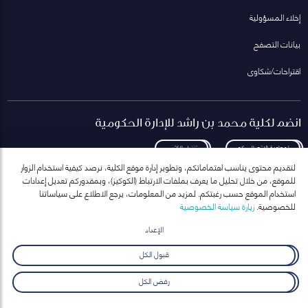
إخلاء المسؤولية
بيانات التصفح
اقتراحات/شكاوى
انضم لكلية محمد بن راشد للإدارة الحكومية
لمعاودة الاتصال بكم
تنزيل الكتيب
لتقديم محتوى يناسب اهتماماتكم، وتطوير إدارة موقع الكلية، نرصد كيفية استخدام الزوار
للموقع، من خلال تحليل ما يعرف بملفات الارتباط (الكوكيز)، وبمقدوركم تعديل إعدادات
استخدام الموقع حسب رغبتكم. لمزيد من المعلومات، يرجع الاطلاع على سياساتنا
للخصوصية.
زيارة سياسة الخصوصية
انضم إلى قائمة مراسلاتنا
للحصول على أحدث الأخبار والفعاليات
الإعداد
ارسال
قبول الكل
رفض الكل