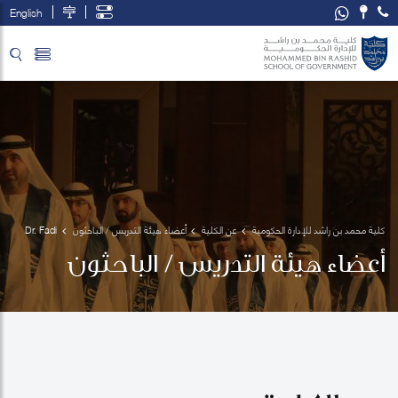
English
تخطي إلى المحتوى الرئيسي
فتح قائمة الوصول
كلية محمد بن راشد للإدارة الحكومية
عن الكلية
أعضاء هيئة التدريس / الباحثون
Dr. Fadi 
Salem
أعضاء هيئة التدريس / الباحثون