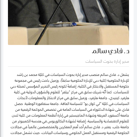
د. فادي سالم
مدير إدارة بحوث السياسات
يشغل د. فادي سالم منصب مدير إدارة بحوث السياسات في كليّة محمد بن راشد
للإدارة الحكومية (كلية دبي للإدارة الحكومية سابقاً)، وزميل باحث رئيس في مجموعة
حكومة المستقبل والابتكار في الكلية، إضافةً لكونه رئيس التحرير المؤسس لمجلة دبي
للسياسات. كما أنّه شريك سابق في مركز "بيلفر" للعلوم والشؤون الدولية في كلية
هارفرد كينيدي، جامعة هارفرد، وزميل سابق في مركز الابتكار والمعلومات لأبحاث
السياسات في كليّة "لي كوان يو" للسياسة العامّة، جامعة سنغافورة الوطنية. حصل
فادي على شهادة الدكتوراه في السياسات العامة في تخصص الحوكمة الرقمية من
جامعة أكسفورد العريقة وشهادة الماجيستير في إدارة أنظمة المعلومات من كلية لندن
للعلوم الاقتصادية والسياسية، إضافة لشهادة البكالوريوس في هندسة الكمبيوتر من
جامعة حلب. يعتبر د. فادي سالم أحد أهم المفكرين والمتخصصين عالمياً في مجالات
الحكومة الرقمية ومستقبل العمل الحكومي وسياسات البيانات، حيث تشمل مجالات