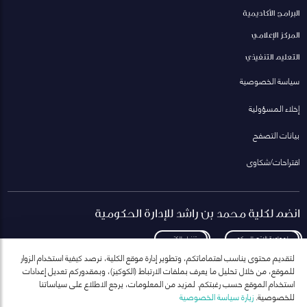
البرامج الأكاديمية
المركز الإعلامي
التعليم التنفيذي
سياسة الخصوصية
إخلاء المسؤولية
بيانات التصفح
اقتراحات/شكاوى
انضم لكلية محمد بن راشد للإدارة الحكومية
لمعاودة الاتصال بكم
تنزيل الكتيب
لتقديم محتوى يناسب اهتماماتكم، وتطوير إدارة موقع الكلية، نرصد كيفية استخدام الزوار
للموقع، من خلال تحليل ما يعرف بملفات الارتباط (الكوكيز)، وبمقدوركم تعديل إعدادات
استخدام الموقع حسب رغبتكم. لمزيد من المعلومات، يرجع الاطلاع على سياساتنا
للخصوصية.
زيارة سياسة الخصوصية
انضم إلى قائمة مراسلاتنا