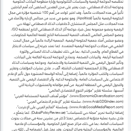
تخصّصه الحوكمة الرقمية والسياسات التكنولوجية وإدارة منظومة البيانات الحكومية
وحوكمة الذكاء الاصطناعي، حيث يعتبر على مدى العقدين السابقين أحد أهم الباحثين
تأثيراً في هذه المجالات عالمياً، وقد اختير كواحد من أهم 100 شخصية مؤثرة في مجال
الحكومة الرقمية عالمياً (Apolitical). وهو عضو في عديد من مجالس الإدارة والأمناء في
هذه المجالات مثل المجلس الاستشاري لأخلاقيات الذكاء الاصطناعي لـهيئة دبي
الرقمية وعضو مجموعة عمل خبراء حوكمة آثار الذكاء الاصطناعي التابع لمنظمة ISO،
وعضو المجلس العالمي لأهداف التنمية المستدامة التابع للقمة العالمية للحكومات،
وعضو مجلس أمناء جمعية الحكومة الرقمية، الجمعية الرائدة عالمياً في مجال البحث
العلمي في مجالات الحوكمة الرقمية المتعددة. كما تمتد خبرته إلى سياسات الابتكار
في القطاع العام، والمدن الذكية، بما في ذلك تطبيقات الذكاء الصناعي والثورة
الصناعية الرابعة، والبيانات الضخمة، ونماذج الحوكمة الحديثة القائمة على البيانات،
وتأثير التحول الرقمي على التنمية الاقتصادية والاجتماعية، وحوكمة وسياسات الذكاء
الاصطناعي والآثار المجتمعية للتقنيات الناشئة. ألّف د. فادي عشرات المؤلفات وتقارير
السياسات والكتب المؤثرة عالمياً، إضافة إلى أبحاثه الواسعة المنشورة حول تأثير الإعلام
الاجتماعي على السياسات العامة، والحكومة الذكية، وأثر الاقتصاد الرقمي على التنمية،
والتحول الرقمي في المنطقة العربية. من أهم مؤلفاته والمنشورات الريادية التي
أسسها، سلسلة تقارير "مؤشر التنوع الاقتصادي العالمي"
(www.EconomicDiversification.com)، "مؤشر أهداف التنمية المستدامة العربي"
(www.ArabSDGIndex.com)، سلسلة تقارير "الإعلام الاجتماعي العربي"
(www.ArabSocialMediaReport.com)، وسلسلة "العالم العربي على الإنترنت"،
إضافة لرئاسة تحرير "مجلة دبي للسياسات" (DubaiPolicyReview.ae). كما يتمتّع د.
فادي بخبرة عملية متنوّعة الاختصاص تمتدّ لأكثر من عشرين سنة في مجالات بحوث
السياسات العامة، بما في ذلك مراكز صنع القرار الحكومية، والمؤسسات الإعلامية
العالمية، والمؤسسات البحثية ومراكز البحوث. وقد عمل قبل انضمامه إلى كليّة دبي