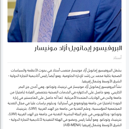
البروفيسور إيمانويل أزاد مونيسار
أستاذ
يشغل البروفيسور إمانويل أزاد مونيسار منصب أستاذ في بحوث الأنظمة والسياسات
الصحية بكلية محمد بن راشد للإدارة الحكومية، وهو أيضاً رئيس أكاديمية التجارة الدولية -
الشرق الأوسط وشمال إفريقيا.
نشأ البروفيسور إيمانويل أزاد مونيسار في ترينيداد وتوباغو، وهي أحدى جزر البحر
الكاريبي. وهو حاصل على الدكتواره في الخدمات الصحية بتخصص القيادة (بامتياز) من
جامعة والدن في الولايات المتحدة الأمريكية. كما أنه حاصل على الماجستير في إدارة
الجودة (بامتياز) من جامعة وولونغونغ في أستراليا؛ ودبلوم دراسات عليا في مجال التغذية
المجتمعية المؤسسية، وعلم التغذية من جامعة جزر الهند الغربية (UWI)، بترينيداد
وتوباغو؛ وبكالوريوس في علم البيئة البشرية: التغذية من جامعة جزر الهند الغربية (UWI)،
بترينيداد وتوباغو. وهو أيضًا رئيس وعضو في الهيئة التنفيذية لأكاديمية التجارة الدولية -
الشرق الأوسط وشمال إفريقيا (AIB-MENA)