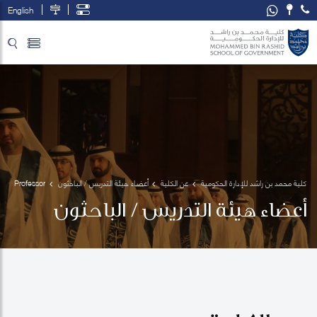
English
تخطي إلى المحتوى الرئيسي
فتح قائمة الوصول
كلية محمد بن راشد للإدارة الحكومية
عن الكلية
أعضاء هيئة التدريس / الباحثون
Professor 
Immanuel
أعضاء هيئة التدريس / الباحثون
 Azaad 
Moonesar
 R. D