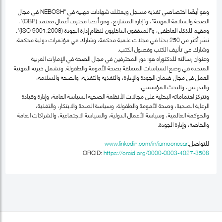
وهو أيضًا اختصاصي تغذية مسجل ويمتلك شهادات مهنية في "NEBOSH في مجال
الصحة والسلامة المهنية"، و"إدارة المشاريع، وهو أيضا محترف أعمال معتمد (CBP)"،
ومقيم للذكاء العاطفي، و"المدققون الداخليون لنظام إدارة الجودة (ISO 9001:2008)".
نشر أكثر من 250 بحثا في مجلات علمية محكمة، وشارك في مؤتمرات دولية محكمة،
وشارك في تأليف الكتب وفصول الكتب.
وعنوان رسالته للدكتوراه هو: دور المحترفين في مجال الصحة في الإمارات العربية
المتحدة في وضع السياسات المتعلقة بصحة الأمومة والطفولة. وتشمل خبرته المهنية
العمل في مجال ضمان الجودة والإدارة، والتغذية والتغذية، والصحة والسلامة،
والتدريس، والبحث المؤسسي.
وتتركز اهتماماته البحثية على مجالات الأنظمة الصحية السياسة العامة، وإدارة وقيادة
الرعاية الصحية، وصحة الأمومة والطفولة، وسياسة الصحة والابتكار، والتغذية،
والحوكمة العالمية، وسياسة الأعمال الدولية، والسياسة الاجتماعية، والشراكات العامة
والخاصة، وإدارة الجودة.
للتواصل:
www.linkedin.com/in/iamoonesar
ORCID:
https://orcid.org/0000-0003-4027-3508