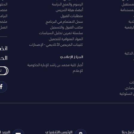
المستقبل
الرسوم والمنح الدراسة
الدبل
لمستدامة
أعضاء هيئة التدريس
منصة 
متطلبات القبول
البرام
دية
سجل الاهتمام في البرنامج
ملخصا
لرقمية
مكتب القبول والتسجيل
اتصل 
سلسلة تمرين تحليل السياسات
المواد المتوافرة للتحميل
كتيبات الخريجين الأكاديمي - الإصدارات
انض
الذكية
الح
المركز الإعلامي
أخبار كلية محمد بن راشد للإدارة الحكومية
للإعلام
ل
ات
تصادي
 السلوكية
تصل بنا
الرئيس التنفيذي
البريد 