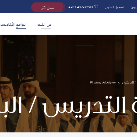
يجون
تسجيل الدخول
+971 4329 3290
سجل الآن
عن الكلية
البرامج الأكاديمية
/ الباحثون
Khamis Al Alawy
 التدريس / ال