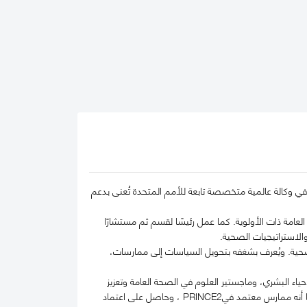
ي وكالة عالمية متخصصة تابعة للأمم المتحدة تُعنى بدعم
عامة ذات الأولوية. كما عمل رئيسًا لقسم ثم مستشارًا
الاستراتيجيات الصحية.
صحية. ويُعرف بشغفه بتحويل السياسات إلى ممارسات،
اء البشري، وماجستير العلوم في الصحة العامة وتعزيز
الصحة. وفي عام 2017، نال درجة ماجستير العلوم بامتياز في السياسات الصحية من إمبريال كوليدج لندن. كما أنه ممارس معتمد فيPRINCE2 ، وحاصل على اعتماد