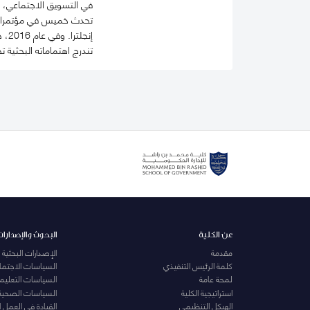
في التسويق الاجتماعي، و
تحدث خميس في مؤتمرات و
إنجلترا. وفي عام 2016، حصل على جائزة "مساهمة بارزة في المراجعة" من مجلةPublic Health ، تقديراً لمساهماته في تحسين جودة المجلة.
تندرج اهتماماته البحثية
عن الكلية
البحوث والإصدارات
مقدمة
الإصدارات البحثية
كلمة الرئيس التنفيذي
السياسات الاجتماع
لمحة عامة
السياسات التعليمي
استراتيجية الكلية
السياسات الصحية
الهيكل التنظيمي
القيادة في العمل 