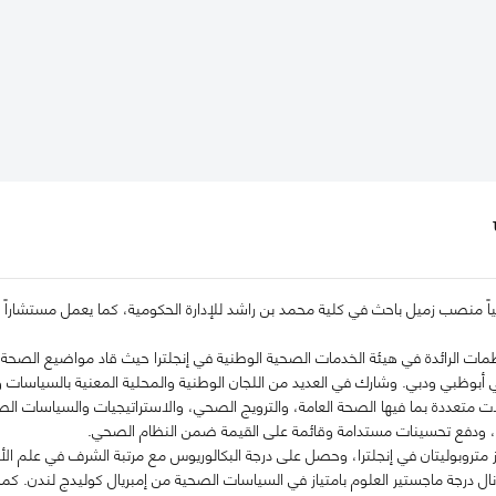
 منصب زميل باحث في كلية محمد بن راشد للإدارة الحكومية، كما يعمل مستشاراً ف
ات الرائدة في هيئة الخدمات الصحية الوطنية في إنجلترا حيث قاد مواضيع الصحة ال
أبوظبي ودبي. وشارك في العديد من اللجان الوطنية والمحلية المعنية بالسياسات و
متعددة بما فيها الصحة العامة، والترويج الصحي، والاستراتيجيات والسياسات ال
ية، ودفع تحسينات مستدامة وقائمة على القيمة ضمن النظام الصحي.
متروبوليتان في إنجلترا، وحصل على درجة البكالوريوس مع مرتبة الشرف في علم الأحي