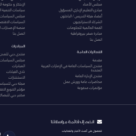
مجلس الأمناء
الإبتكار و حكومة 
مبادئ التعليم الإداري المسؤول
سياسات التنمية ا
أعضاء هيئة التدريس / الباحثون
مجلس السياسات
الشركاء الاستراتجيون
السياسات الاقتصا
القمة العالمية للحكومات
منصة الإصدارات ا
مبادرة صفر بيروقراطية
اتصل بنا
اتصل بنا
المبادرات
الفعاليات العامة
منتدى دبي للمدن 
مقدمة
مجلس السياسات
منتدى السياسات العامة في الإمارات العربية
المبادرات
المتحدة
نادي القيادات
منتدى الإدارة العامة
الاستشارات
محاضرات عامة وورش عمل
مجلة دبي للسياس
مؤتمرات مدفوعة
مؤشر التنويع الاق
مختبر دبي للبصائر
انضم إلى قائمة مراسلاتنا
للحصول على أحدث الأخبار والفعاليات
ا