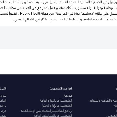
زميل في الجمعية الملكية للصحة العامة، وزميل في كلية محمد بن راشد للإدارة الح
طنية ودولية، وله منشورات أكاديمية، ويعمل كمراجع في العديد من مجلات الصحة
 تحت مظلة الصحة العامة، والسياسات الصحية، والابتكار في القطاع الصحي.
البرامج الأكاديمية
التعل
مقدمة
نبذة 
ية والرفاهية والسعادة
الماجستير في الإدارة العامة
البرا
ة
الماجستير في إدارة الابتكار
برامج
برنامج الماجستير التنفيذي في الإدارة العامة
مركز ا
الحكومي
الماجستير في السياسات العامة
نموذج 