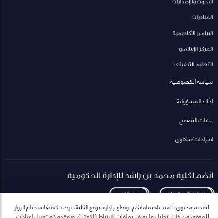
البحوث والإصدارات
المبادرات
البرامج الأكاديمية
المركز الإعلامي
التعليم التنفيذي
سياسة الخصوصية
إخلاء المسؤولية
بيانات التصفح
اقتراحات/شكاوى
انضم لكلية محمد بن راشد للإدارة الحكومية
لمعاودة الاتصال بكم
تنزيل الكتيب
لتقديم محتوى يناسب اهتماماتكم، وتطوير إدارة موقع الكلية، نرصد كيفية استخدام الزوار
للموقع، من خلال تحليل ما يعرف بملفات الارتباط (الكوكيز)، وبمقدوركم تعديل إعدادات