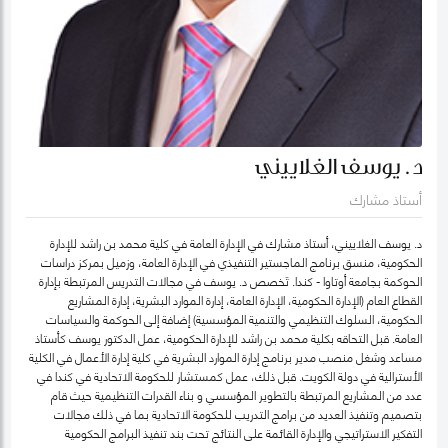
د. يوسف الغلاييني
أستاذ مشارك
د. يوسف الغلاييني، أستاذ مشارك في الإدارة العامة في كلية محمد بن راشد للإدارة
الحكومية، منسق برنامج الماجستير التنفيذي في الإدارة العامة، وزميل بمركز دراسات
الحوكمة بجامعة أوتاوا - كندا. تَخصص د. يوسف في مجالات التدريس المرتبطة بإدارة
القطاع العام (الإدارة الحكومية، الإدارة العامة، إدارة الموارد البشرية، إدارة المشاريع
الحكومية، السلوك التنظيمي والتنمية المؤسسية) إضافة إلى الحوكمة والسياسات
العامة. قبل التحاقه بكلية محمد بن راشد للإدارة الحكومية، عمل الدكتور يوسف كأستاذ
مساعد وشغل منصب مدير برنامج إدارة الموارد البشرية في كلية إدارة الأعمال في الكلية
الأسترالية في دولة الكويت. قبل ذلك، عمل كمستشار للحكومة الاتحادية في كندا في
عدد من المشاريع المرتبطة بالتطوير المؤسسي و بناء القدرات التنظيمية حيث قام
بتصميم وتنفيذ العديد من برامج التدريب للحكومة الاتحادية بما في ذلك مجالات
التفكير الاستراتيجي والإدارة القائمة على النتائج تحت بند تنفيذ البرامج الحكومية