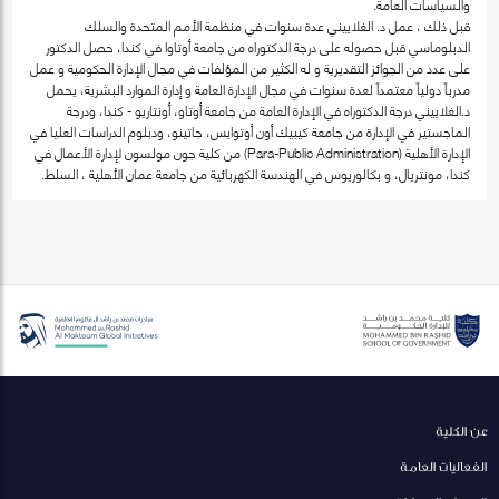
والسياسات العامة.
قبل ذلك ، عمل د. الغلاييني عدة سنوات في منظمة الأمم المتحدة والسلك
الدبلوماسي قبل حصوله على درجة الدكتوراه من جامعة أوتاوا في كندا، حصل الدكتور
على عدد من الجوائز التقديرية و له الكثير من المؤلفات في مجال الإدارة الحكومية و عمل
مدرباً دولياً معتمداً لعدة سنوات في مجال الإدارة العامة و إدارة الموارد البشرية، يحمل
د.الغلاييني درجة الدكتوراه في الإدارة العامة من جامعة أوتاو، أونتاريو - كندا، ودرجة
الماجستير في الإدارة من جامعة كيبيك أون أوتوايس، جاتينو، ودبلوم الدراسات العليا في
الإدارة الأهلية (Para-Public Administration) من كلية جون مولسون لإدارة الأعمال في
كندا، مونتريال، و بكالوريوس في الهندسة الكهربائية من جامعة عمان الأهلية ، السلط.
عن الكلية
الفعاليات العامة