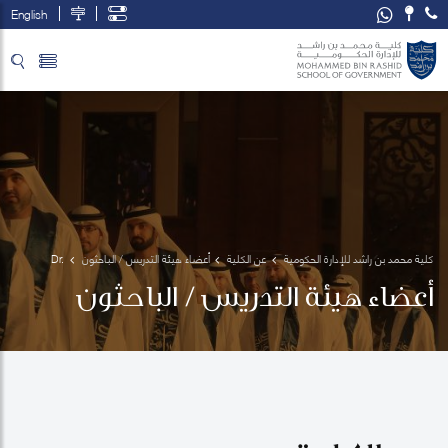
English
تخطي إلى المحتوى الرئيسي
فتح قائمة الوصول
كلية محمد بن راشد للإدارة الحكومية
عن الكلية
أعضاء هيئة التدريس / الباحثون
Dr. 
Yousif 
أعضاء هيئة التدريس / الباحثون
El-
Ghalayini