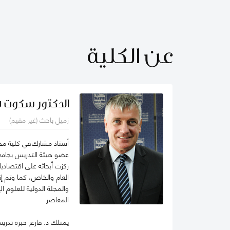
عن الكلية
الدكتور سكوت ف
زميل باحث (غير مقيم)
أستاذ مشارك في كلية مح
عضو هيئة التدريس بجامعة 
ركزت أبحاثه على اقتصادي
العام والخاص، كما وتم إ
والمجلة الدولية للعلوم ا
المعاصر.
يمتلك د. فارغر خبرة تدر