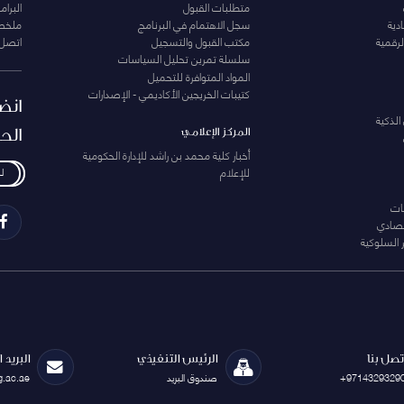
متطلبات القبول
البرام
دية
سجل الاهتمام في البرنامج
ملخصا
لرقمية
مكتب القبول والتسجيل
اتصل 
سلسلة تمرين تحليل السياسات
المواد المتوافرة للتحميل
كتيبات الخريجين الأكاديمي - الإصدارات
انض
الذكية
الح
المركز الإعلامي
أخبار كلية محمد بن راشد للإدارة الحكومية
للإعلام
ل
ات
تصادي
 السلوكية
تصل بنا
الرئيس التنفيذي
البريد 
+9714329329
صندوق البريد
g.ac.ae