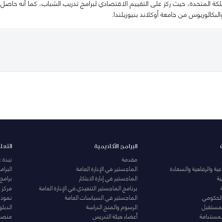
لكة المتحدة، حيث ركز على التقييم الاقتصادي لبرامج تدريب الشباب، كما أنه حاصل
البكالوريوس من جامعة أوكلاند بنيوزيلندا.
البرامج الأكاديمية
التعل
مقدمة
نبذة 
ية والرفاهية والسعادة
الماجستير في الإدارة العامة
البرا
ة
الماجستير في إدارة الابتكار
برامج
برنامج الماجستير التنفيذي في الإدارة العامة
مركز ا
الحكومي
الماجستير في السياسات العامة
نموذج 
المستقبل
الرسوم والمنح الدراسة
الدبل
لمستدامة
أعضاء هيئة التدريس
منصة 