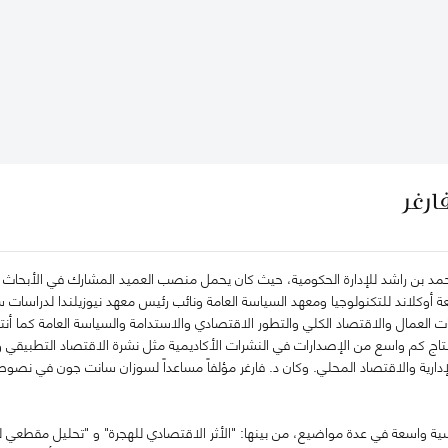
ارغر
مد بن راشد للإدارة الحكومية، حيث كان يحمل منصب العميد المشارك في الأبحاث ب
أوكلاند للتكنولوجيا ومعهد السياسة العامة ونائب رئيس معهد نيوزيلندا لدراسات سو
ات العمال والاقتصاد الكلي والتطور الاقتصادي والاستدامة والسياسة العامة كما 
نتاج كم واسع من الإصدارات في النشرات الأكاديمية مثل نشرة الاقتصاد التطبيقي و
لإدارية والاقتصاد المحلي. وكان د. فارغر مؤلفاً مساعداً لسوزان سانت جون في نصو
يسية واسعة في عدة مواضيع، من بينها: "الأثر الاقتصادي للهجرة" و "تحليل مقطعي