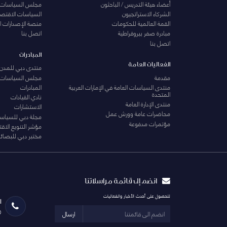
أعضاء هيئة التدريس / الباحثون
مجلس السياسات
الشركاء الاستراتجيون
السياسات الاقتصا
القمة العالمية للحكومات
منصة الإصدارات ا
مبادرة صفر بيروقراطية
اتصل بنا
اتصل بنا
المبادرات
الفعاليات العامة
منتدى دبي للمدن 
مقدمة
مجلس السياسات
منتدى السياسات العامة في الإمارات العربية
المبادرات
المتحدة
نادي القيادات
منتدى الإدارة العامة
الاستشارات
محاضرات عامة وورش عمل
مجلة دبي للسياس
مؤتمرات مدفوعة
مؤشر التنويع الاق
مختبر دبي للبصائر
انضم إلى قائمة مراسلاتنا
للحصول على أحدث الأخبار والفعاليات
ا
0
ارسال