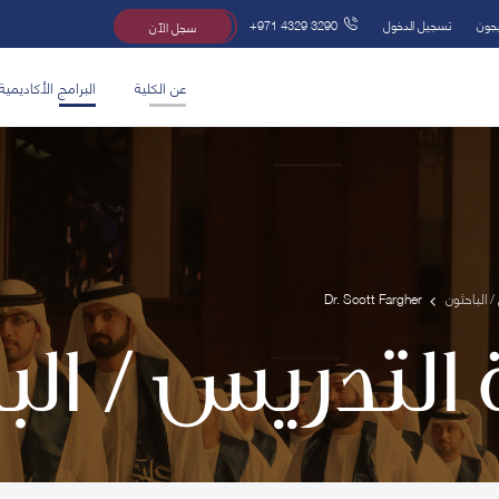
يجون
تسجيل الدخول
+971 4329 3290
سجل الآن
عن الكلية
البرامج الأكاديمية
/ الباحثون
Dr. Scott Fargher
 التدريس / ال