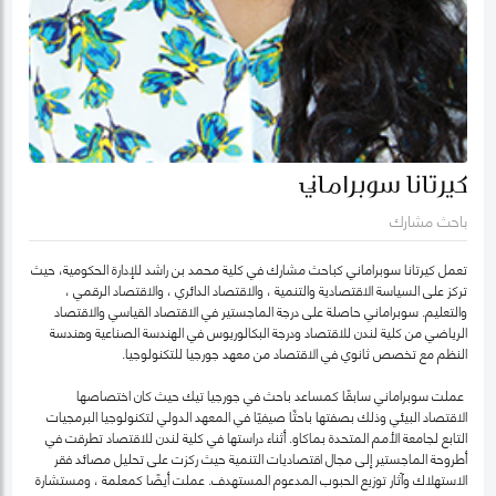
كيرتانا سوبراماني
باحث مشارك
تعمل كيرتانا سوبراماني كباحث مشارك في كلية محمد بن راشد للإدارة الحكومية، حيث
تركز على السياسة الاقتصادية والتنمية ، والاقتصاد الدائري ، والاقتصاد الرقمي ،
والتعليم. سوبراماني حاصلة على درجة الماجستير في الاقتصاد القياسي والاقتصاد
الرياضي من كلية لندن للاقتصاد ودرجة البكالوريوس في الهندسة الصناعية وهندسة
النظم مع تخصص ثانوي في الاقتصاد من معهد جورجيا للتكنولوجيا.
عملت سوبراماني سابقًا كمساعد باحث في جورجيا تيك حيث كان اختصاصها
الاقتصاد البيئي وذلك بصفتها باحثًا صيفيًا في المعهد الدولي لتكنولوجيا البرمجيات
التابع لجامعة الأمم المتحدة بماكاو. أثناء دراستها في كلية لندن للاقتصاد تطرقت في
أطروحة الماجستير إلى مجال اقتصاديات التنمية حيث ركزت على تحليل مصائد فقر
الاستهلاك وآثار توزيع الحبوب المدعوم المستهدف. عملت أيضًا كمعلمة ، ومستشارة