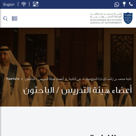
English
تخطي إلى المحتوى الرئيسي
فتح قائمة الوصول
كلية محمد بن راشد للإدارة الحكومية
عن الكلية
أعضاء هيئة التدريس / الباحثون
Keertana 
Subramani
أعضاء هيئة التدريس / الباحثون