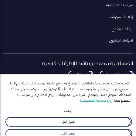
سياسة الخصوصية
إخلاء المسؤولية
بيانات التصفح
اقتراحات/شكاوى
انضم لكلية محمد بن راشد للإدارة الحكومية
لمعاودة الاتصال بكم
تنزيل الكتيب
لتقديم محتوى يناسب اهتماماتكم، وتطوير إدارة موقع الكلية، نرصد كيفية استخدام الزوار
للموقع، من خلال تحليل ما يعرف بملفات الارتباط (الكوكيز)، وبمقدوركم تعديل إعدادات
استخدام الموقع حسب رغبتكم. لمزيد من المعلومات، يرجع الاطلاع على سياساتنا
للخصوصية.
زيارة سياسة الخصوصية
انضم إلى قائمة مراسلاتنا
للحصول على أحدث الأخبار والفعاليات
الإعداد
ارسال
قبول الكل
رفض الكل