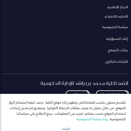
المركز الإعلامي
التعليم التنفيذي
سياسة الخصوصية
إخلاء المسؤولية
بيانات التصفح
اقتراحات/شكاوى
انضم لكلية محمد بن راشد للإدارة الحكومية
لمعاودة الاتصال بكم
تنزيل الكتيب
لتقديم محتوى يناسب اهتماماتكم، وتطوير إدارة موقع الكلية، نرصد كيفية استخدام الزوار
للموقع، من خلال تحليل ما يعرف بملفات الارتباط (الكوكيز)، وبمقدوركم تعديل إعدادات
استخدام الموقع حسب رغبتكم. لمزيد من المعلومات، يرجع الاطلاع على سياساتنا
للخصوصية.
زيارة سياسة الخصوصية
انضم إلى قائمة مراسلاتنا
للحصول على أحدث الأخبار والفعاليات
الإعداد