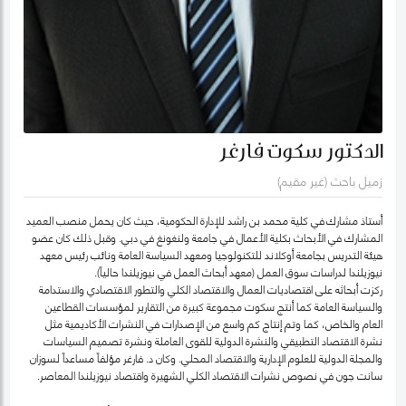
الدكتور سكوت فارغر
زميل باحث (غير مقيم)
أستاذ مشارك في كلية محمد بن راشد للإدارة الحكومية، حيث كان يحمل منصب العميد
المشارك في الأبحاث بكلية الأعمال في جامعة ولنغونغ في دبي. وقبل ذلك كان عضو
هيئة التدريس بجامعة أوكلاند للتكنولوجيا ومعهد السياسة العامة ونائب رئيس معهد
نيوزيلندا لدراسات سوق العمل (معهد أبحاث العمل في نيوزيلندا حالياً).
ركزت أبحاثه على اقتصاديات العمال والاقتصاد الكلي والتطور الاقتصادي والاستدامة
والسياسة العامة كما أنتج سكوت مجموعة كبيرة من التقارير لمؤسسات القطاعين
العام والخاص، كما وتم إنتاج كم واسع من الإصدارات في النشرات الأكاديمية مثل
نشرة الاقتصاد التطبيقي والنشرة الدولية للقوى العاملة ونشرة تصميم السياسات
والمجلة الدولية للعلوم الإدارية والاقتصاد المحلي. وكان د. فارغر مؤلفاً مساعداً لسوزان
سانت جون في نصوص نشرات الاقتصاد الكلي الشهيرة واقتصاد نيوزيلندا المعاصر.