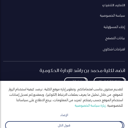
التعليم التنفيذي
سياسة الخصوصية
إخلاء المسؤولية
بيانات التصفح
اقتراحات/شكاوى
انضم لكلية محمد بن راشد للإدارة الحكومية
لمعاودة الاتصال بكم
تنزيل الكتيب
لتقديم محتوى يناسب اهتماماتكم، وتطوير إدارة موقع الكلية، نرصد كيفية استخدام الزوار
للموقع، من خلال تحليل ما يعرف بملفات الارتباط (الكوكيز)، وبمقدوركم تعديل إعدادات
استخدام الموقع حسب رغبتكم. لمزيد من المعلومات، يرجع الاطلاع على سياساتنا
للخصوصية.
زيارة سياسة الخصوصية
انضم إلى قائمة مراسلاتنا
للحصول على أحدث الأخبار والفعاليات
الإعداد
ارسال
قبول الكل