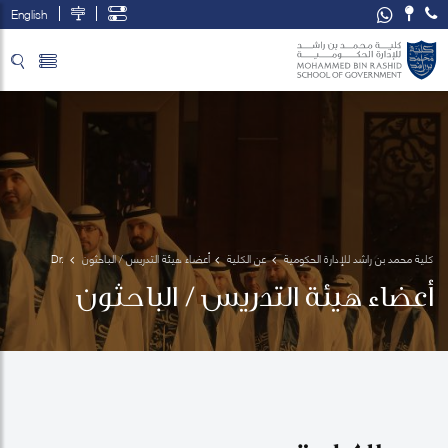
English
تخطي إلى المحتوى الرئيسي
فتح قائمة الوصول
كلية محمد بن راشد للإدارة الحكومية
عن الكلية
أعضاء هيئة التدريس / الباحثون
Dr. 
Abdulla 
أعضاء هيئة التدريس / الباحثون
Alawadhi