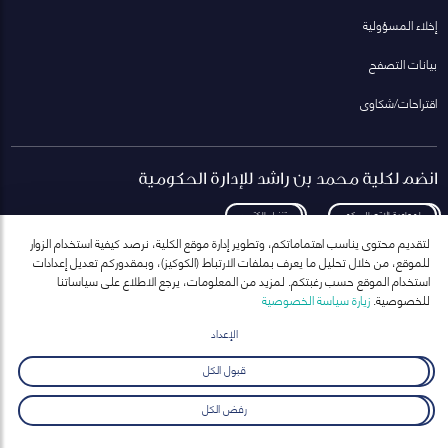
إخلاء المسؤولية
بيانات التصفح
اقتراحات/شكاوى
انضم لكلية محمد بن راشد للإدارة الحكومية
لمعاودة الاتصال بكم
تنزيل الكتيب
لتقديم محتوى يناسب اهتماماتكم، وتطوير إدارة موقع الكلية، نرصد كيفية استخدام الزوار
للموقع، من خلال تحليل ما يعرف بملفات الارتباط (الكوكيز)، وبمقدوركم تعديل إعدادات
استخدام الموقع حسب رغبتكم. لمزيد من المعلومات، يرجع الاطلاع على سياساتنا
للخصوصية.
زيارة سياسة الخصوصية
انضم إلى قائمة مراسلاتنا
للحصول على أحدث الأخبار والفعاليات
الإعداد
ارسال
قبول الكل
رفض الكل