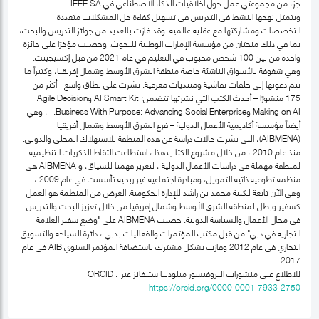
جزء من مجموعتي عمل حول أخلاقيات الذكاء الاصطناعي في IEEE SA
ويتمثل نهجها النشط في التدريس في تسهيل كفاءة حل المشكلات متعددة
التخصصات ومشاركتها مع عقلية عالمية. وقد فازت بالعديد من جوائز التدريس والبحث،
بما في ذلك منحتان من مؤسسة الإمارات الوطنية للبحوث. وحصلت مؤخرًا على جائزة
واحدة من بين 100 شخص محبوب في التعليم في عام 2021 من قبل إكسيجينت.
وهي شغوفة بالأسواق الناشئة خاصة منطقة الشرق الأوسط وشمال إفريقيا، وكثيراً ما
تتم دعوتها إلى حلقات نقاشية ومنتديات معرفية. نشرت على نطاق واسع - أكثر من
175 منشورًا – أحدث الكتب التي نشرتها تتضمن: AI Smart Kit وAgile Decision
Making on AI وBusiness With Purpose: Advancing Social Enterprise. ، وهي
أيضاً مؤسسة أكاديمية الأعمال الدولية – فرع الشرق الأوسط وشمال أفريقيا
(AIBMENA)، التي نشرت حالات دراسة عن هذه المنطقة للاستهلاك المحلي والدولي.
منذ عام 2010 ، من خلال مشروع الكتاب هذا ، استطاعت التقاط الذكريات التنظيمية
لمنطقة مهملة في دراسات الأعمال الدولية ، لتعزيز فهمنا للسياق، و AIBMENA هي
منظمة تطوعية ذاتية التمويل، ومبادرة اجتماعية غير ربحية تأسست في عام 2009 ،
وهي الآن تابعة لـكلية محمد بن راشد للإدارة الحكومية. الغرض من المنظمة هو العمل
كسفير وبطل لمنطقة الشرق الأوسط وشمال إفريقيا من خلال تعزيز البحث والتدريس
في مجال الأعمال والسياسة الدولية. حصلت AIBMENA على "وضع سفير العلامة
التجارية في دبي" من قبل مكتب المؤتمرات والفعاليات بدبي ، دائرة السياحة والتسويق
التجاري في عام 2012 وفازت بشكل مشترك باستضافة المؤتمر السنوي AIB في عام
2017.
للاطلاع على منشورات البروفيسور ميلودينا ستيفانز عبر ORCID :
https://orcid.org/0000-0001-7933-2750