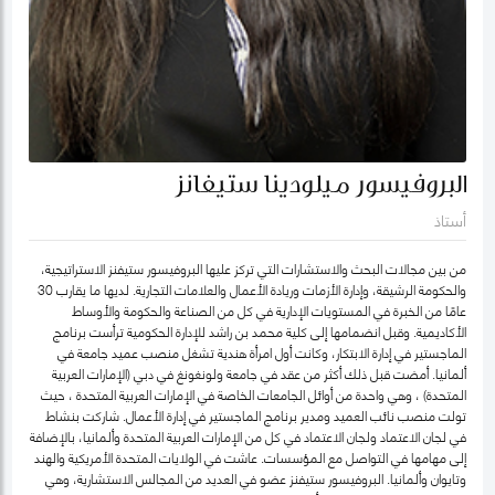
البروفيسور ميلودينا ستيفانز
أستاذ
من بين مجالات البحث والاستشارات التي تركز عليها البروفيسور ستيفنز الاستراتيجية،
والحكومة الرشيقة، وإدارة الأزمات وريادة الأعمال والعلامات التجارية. لديها ما يقارب 30
عامًا من الخبرة في المستويات الإدارية في كل من الصناعة والحكومة والأوساط
الأكاديمية. وقبل انضمامها إلى كلية محمد بن راشد للإدارة الحكومية ترأست برنامج
الماجستير في إدارة الابتكار، وكانت أول امرأة هندية تشغل منصب عميد جامعة في
ألمانيا. أمضت قبل ذلك أكثر من عقد في جامعة ولونغونغ في دبي (الإمارات العربية
المتحدة) ، وهي واحدة من أوائل الجامعات الخاصة في الإمارات العربية المتحدة ، حيث
تولت منصب نائب العميد ومدير برنامج الماجستير في إدارة الأعمال. شاركت بنشاط
في لجان الاعتماد ولجان الاعتماد في كل من الإمارات العربية المتحدة وألمانيا، بالإضافة
إلى مهامها في التواصل مع المؤسسات. عاشت في الولايات المتحدة الأمريكية والهند
وتايوان وألمانيا. البروفيسور ستيفنز عضو في العديد من المجالس الاستشارية، وهي