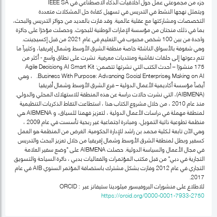
جزء من مجموعتي عمل حول أخلاقيات الذكاء الاصطناعي في IEEE SA
ويتمثل نهجها النشط في التدريس في تسهيل كفاءة حل المشكلات متعددة
التخصصات ومشاركتها مع عقلية عالمية. وقد فازت بالعديد من جوائز التدريس والبحث،
بما في ذلك منحتان من مؤسسة الإمارات الوطنية للبحوث. وحصلت مؤخرًا على جائزة
واحدة من بين 100 شخص محبوب في التعليم في عام 2021 من قبل إكسيجينت.
وهي شغوفة بالأسواق الناشئة خاصة منطقة الشرق الأوسط وشمال إفريقيا، وكثيراً ما
تتم دعوتها إلى حلقات نقاشية ومنتديات معرفية. نشرت على نطاق واسع - أكثر من
175 منشورًا – أحدث الكتب التي نشرتها تتضمن: AI Smart Kit وAgile Decision
Making on AI وBusiness With Purpose: Advancing Social Enterprise. ، وهي
أيضاً مؤسسة أكاديمية الأعمال الدولية – فرع الشرق الأوسط وشمال أفريقيا
(AIBMENA)، التي نشرت حالات دراسة عن هذه المنطقة للاستهلاك المحلي والدولي.
منذ عام 2010 ، من خلال مشروع الكتاب هذا ، استطاعت التقاط الذكريات التنظيمية
لمنطقة مهملة في دراسات الأعمال الدولية ، لتعزيز فهمنا للسياق، و AIBMENA هي
منظمة تطوعية ذاتية التمويل، ومبادرة اجتماعية غير ربحية تأسست في عام 2009 ،
وهي الآن تابعة لـكلية محمد بن راشد للإدارة الحكومية. الغرض من المنظمة هو العمل
كسفير وبطل لمنطقة الشرق الأوسط وشمال إفريقيا من خلال تعزيز البحث والتدريس
في مجال الأعمال والسياسة الدولية. حصلت AIBMENA على "وضع سفير العلامة
التجارية في دبي" من قبل مكتب المؤتمرات والفعاليات بدبي ، دائرة السياحة والتسويق
التجاري في عام 2012 وفازت بشكل مشترك باستضافة المؤتمر السنوي AIB في عام
2017.
للاطلاع على منشورات البروفيسور ميلودينا ستيفانز عبر ORCID :
https://orcid.org/0000-0001-7933-2750