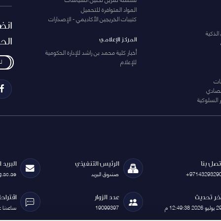
المواد المتوافرة للتحميل
كتيبات الخريجين الأكاديمي - الإصدارات
انض
الذكية
الح
المركز الإعلامي
أخبار كلية محمد بن راشد للإدارة الحكومية
للإعلام
ل
ات
تصادي
 السلوكية
تصل بنا
الرئيس التنفيذي
البريد 
+9714329329
صندوق البريد
g.ac.ae
خر تحديث
عدد الزوار
اقتراح
يوليو 2026 12:49:38 م
19099397
ساعدنا 