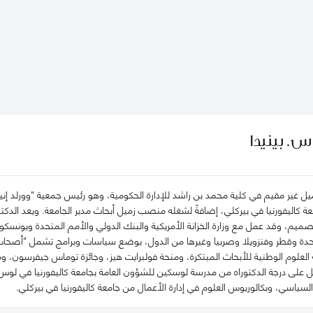
س. بينيدا
زميل غير مقيم في كلية محمد بن راشد للإدارة الحكومية، وهو رئيس جمعية "وورلد إ
كاليفورنيا في بيركلي، إضافةً لشغله منصب زميل أبحاث مدير الجامعة. ويعد الدكتور بي
صميم، وقد عمل مع وزارة الخزانة الأمريكية والبنك الدولي والأمم المتحدة ويو
لمتحدة وقطر وفنزويلا وصربيا وغيرها من الدول، بوضع سياسات وبرامج تشمل "أصحاب
لعلوم الوطنية للأبحاث المبتكرة، ومنحة فولبرايت هيز، وجائزة توماس جيفرسون، و
صل على درجة الدكتوراه من مدرسة لوسكين للشؤون العامة بجامعة كاليفورنيا في ل
لسياسي، وبكالوريوس العلوم في إدارة الأعمال من جامعة كاليفورنيا في بيركلي.