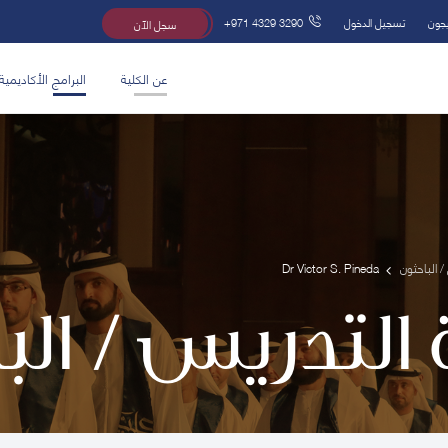
يجون
تسجيل الدخول
+971 4329 3290
سجل الآن
عن الكلية
البرامج الأكاديمية
/ الباحثون
Dr Victor S. Pineda
 التدريس / ال