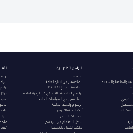
البرامج الأكاديمية
التعل
مقدمة
نبذة 
ية والرفاهية والسعادة
الماجستير في الإدارة العامة
البرا
ة
الماجستير في إدارة الابتكار
برامج
برنامج الماجستير التنفيذي في الإدارة العامة
مركز ا
الحكومي
الماجستير في السياسات العامة
نموذج 
المستقبل
الرسوم والمنح الدراسة
الدبل
لمستدامة
أعضاء هيئة التدريس
منصة 
متطلبات القبول
البرام
دية
سجل الاهتمام في البرنامج
ملخصا
لرقمية
مكتب القبول والتسجيل
اتصل 
سلسلة تمرين تحليل السياسات