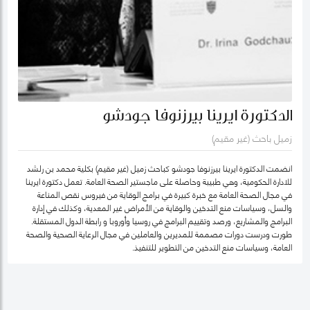
الدكتورة ايرينا بيرزنوفا جودشو
زميل باحث (غير مقيم)
انضمت الدكتورة ايرينا بيرزنوفا جودشو كباحث زميل (غير مقيم) بكلية محمد بن رلشد
للادارة الحكومية، وهي طبيبة وحاصلة على ماجستير الصحة العامة. تعمل دكتورة ايرينا
في مجال الصحة العامة مع خبرة كبيرة في برامج الوقاية من فيروس نقص المناعة
والسل، وسياسات منع التدخين والوقاية من الأمراض غير المعدية، وكذلك في إدارة
البرامج والمشاريع، ورصد وتقييم البرامج في روسيا وأوروبا و رابطة الدول المستقلة.
طورت ودرست دورات مصممة للمديرين والعاملين في مجال الرعاية الصحية والصحة
العامة، وسياسات منع التدخين من التطوير للتنفيذ.