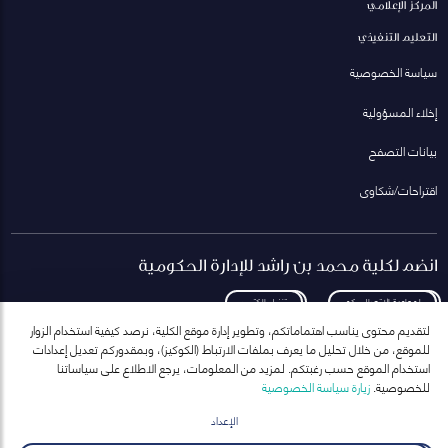
المركز الإعلامي
التعليم التنفيذي
سياسة الخصوصية
إخلاء المسؤولية
بيانات التصفح
اقتراحات/شكاوى
انضم لكلية محمد بن راشد للإدارة الحكومية
لمعاودة الاتصال بكم
تنزيل الكتيب
لتقديم محتوى يناسب اهتماماتكم، وتطوير إدارة موقع الكلية، نرصد كيفية استخدام الزوار
للموقع، من خلال تحليل ما يعرف بملفات الارتباط (الكوكيز)، وبمقدوركم تعديل إعدادات
استخدام الموقع حسب رغبتكم. لمزيد من المعلومات، يرجع الاطلاع على سياساتنا
للخصوصية.
زيارة سياسة الخصوصية
انضم إلى قائمة مراسلاتنا
للحصول على أحدث الأخبار والفعاليات
الإعداد
ارسال