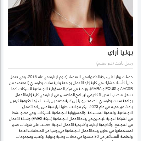
يوليا أراي
زميل باحث (غير مقيم)
حصلت يوليا على درجة الدكتوراه في الاقتصاد (علوم الإدارة) في عام 2015، وهي تعمل
حالياً كأستاذ مشارك في كلية إدارة الأعمال بجامعة ولاية سانت بطرسبرغ (المعتمدة من
AACSB و EQUIS و AMBA)، وباحثة في مركز المسؤولية الاجتماعية للشركات. كما
تشغل منصب المدير الأكاديمي لبرنامج الماجستير في الإدارة في كلية إدارة الأعمال
بجامعة سانت بطرسبرغ. انضمت يوليا إلى كلية محمد بن راشد للإدارة الحكومية كزميل
باحث غير مقيم في عام 2023. تركز مجالات بحثها الرئيسية على ريادة الأعمال
الاجتماعية، والتنمية المستدامة، والمسؤولية الاجتماعية للشركات. وهي عضو نشط
في الشبكة الدولية للباحثين في ريادة الأعمال الاجتماعية (شبكة EMES) وشبكة الأعمال
في المجتمع، وأكاديمية الإدارة، وأكاديمية الأعمال الدولية. حصلت على شهادات تقدير
لمساهماتها في تطوير ريادة الأعمال الاجتماعية في روسيا من المنظمات العامة
والخاصة. ألّفت أكثر من 30 منشورًا في مجلات وطنية ودولية، وكتب، ومجموعات