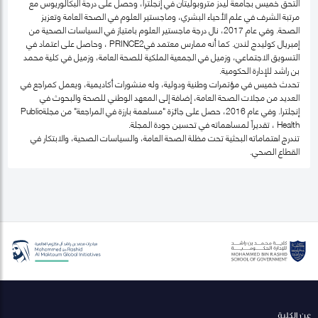
التحق خميس بجامعة ليدز متروبوليتان في إنجلترا، وحصل على درجة البكالوريوس مع
مرتبة الشرف في علم الأحياء البشري، وماجستير العلوم في الصحة العامة وتعزيز
الصحة. وفي عام 2017، نال درجة ماجستير العلوم بامتياز في السياسات الصحية من
إمبريال كوليدج لندن. كما أنه ممارس معتمد فيPRINCE2 ، وحاصل على اعتماد في
التسويق الاجتماعي، وزميل في الجمعية الملكية للصحة العامة، وزميل في كلية محمد
بن راشد للإدارة الحكومية.
تحدث خميس في مؤتمرات وطنية ودولية، وله منشورات أكاديمية، ويعمل كمراجع في
العديد من مجلات الصحة العامة، إضافة إلى المعهد الوطني للصحة والبحوث في
إنجلترا. وفي عام 2016، حصل على جائزة "مساهمة بارزة في المراجعة" من مجلةPublic
Health ، تقديراً لمساهماته في تحسين جودة المجلة.
تندرج اهتماماته البحثية تحت مظلة الصحة العامة، والسياسات الصحية، والابتكار في
القطاع الصحي.
عن الكلية