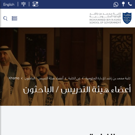
English
تخطي إلى المحتوى الرئيسي
فتح قائمة الوصول
كلية محمد بن راشد للإدارة الحكومية
عن الكلية
أعضاء هيئة التدريس / الباحثون
Khamis 
Al Alawy
أعضاء هيئة التدريس / الباحثون