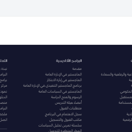
البرامج الأكاديمية
التعل
مقدمة
نبذة 
ية والرفاهية والسعادة
الماجستير في الإدارة العامة
البرا
ة
الماجستير في إدارة الابتكار
برامج
برنامج الماجستير التنفيذي في الإدارة العامة
مركز ا
الحكومي
الماجستير في السياسات العامة
نموذج 
المستقبل
الرسوم والمنح الدراسة
الدبل
لمستدامة
أعضاء هيئة التدريس
منصة 
متطلبات القبول
البرام
دية
سجل الاهتمام في البرنامج
ملخصا
لرقمية
مكتب القبول والتسجيل
اتصل 
سلسلة تمرين تحليل السياسات
المواد المتوافرة للتحميل