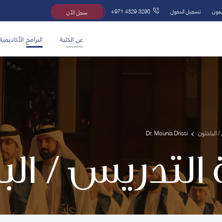
يجون
تسجيل الدخول
+971 4329 3290
سجل الآن
عن الكلية
البرامج الأكاديمية
/ الباحثون
Dr. Mounia Drissi
 التدريس / ال