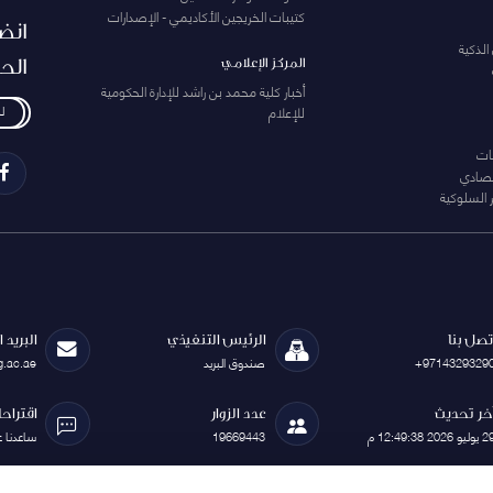
كتيبات الخريجين الأكاديمي - الإصدارات
انض
الذكية
الح
المركز الإعلامي
أخبار كلية محمد بن راشد للإدارة الحكومية
للإعلام
ل
ات
تصادي
 السلوكية
تصل بنا
الرئيس التنفيذي
البريد 
+9714329329
صندوق البريد
g.ac.ae
خر تحديث
عدد الزوار
اقتراح
يوليو 2026 12:49:38 م
19669443
ساعدنا 