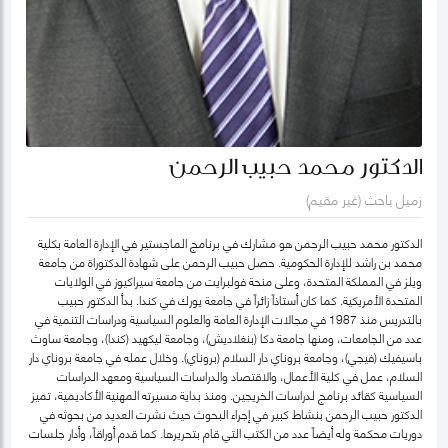
الدكتور محمد حبيب الرحمن
زميل باحث (غير مقيم)
الدكتور محمد حبيب الرحمن هو مشارك في برنامج الماجستير في الإدارة العامة بكلية
محمد بن راشد للإدارة الحكومية. حصل حبيب الرحمن على شهادة الدكتوراة من جامعة
ويلز في المملكة المتحدة، وعلى منحة فولبرايت من جامعة سيراكيوز في الولايات
المتحدة الأمريكية. كما كان أستاذاً زائراً في جامعة يورك في كندا. بدأ الدكتور حبيب
بالتدريس منذ 1987 في مجالات الإدارة العامة والعلوم السياسية ودراسات التنمية في
عدد من الجامعات، ومنها جامعة دكا (بنغلاديش)، وجامعة ليكهيد (كندا)، وجامعة ساوث
باسيفيك (فيجي)، وجامعة بروناي دار السلام (بروناي). وخلال عمله في جامعة بروناي دار
السلام، عمل في كلية الأعمال، والاقتصاد والدراسات السياسية ومعهد الدراسات
السياسية كقائد برنامج لدراسات الخريجين. ومنذ بداية مسيرته المهنية الأكاديمية، تميز
الدكتور حبيب الرحمن بنشاط كبير في إجراء البحوث حيث نشرت العديد من بحوثه في
دوريات محكمة وله أيضاً عدد من الكتب التي قام بتحريرها. كما قدم أوراقاً، وأدار جلسات