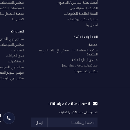
أعضاء هيئة التدريس / الباحثون
مجلس السياسات
الشركاء الاستراتجيون
السياسات الاقتصا
القمة العالمية للحكومات
منصة الإصدارات ا
مبادرة صفر بيروقراطية
اتصل بنا
اتصل بنا
المبادرات
الفعاليات العامة
منتدى دبي للمدن 
مقدمة
مجلس السياسات
منتدى السياسات العامة في الإمارات العربية
المبادرات
المتحدة
نادي القيادات
منتدى الإدارة العامة
الاستشارات
محاضرات عامة وورش عمل
مجلة دبي للسياس
مؤتمرات مدفوعة
مؤشر التنويع الاق
مختبر دبي للبصائر
انضم إلى قائمة مراسلاتنا
للحصول على أحدث الأخبار والفعاليات
ا
0
ارسال