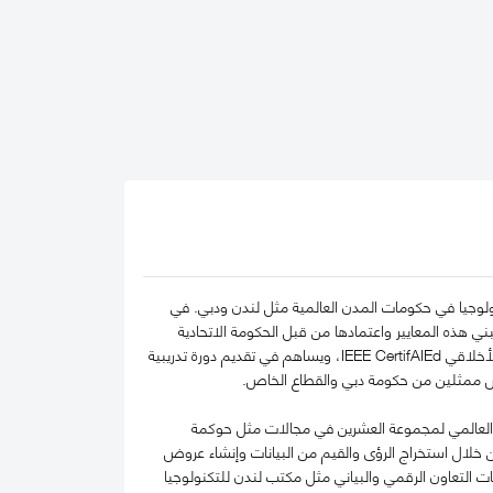
نولوجيا في حكومات المدن العالمية مثل لندن ودبي. في
ي هذه المعايير واعتمادها من قبل الحكومة الاتحادية
لدولة الإمارات العربية المتحدة في عام 2022. كما يعد أندرو مقيمًا رئيسيًا معتمدًا لبرنامج الذكاء الاصطناعي الأخلاقي IEEE CertifAIEd، ويساهم في تقديم دورة تدريبية
ريس ممثلين من حكومة دبي والقطاع الخاص.
ة العالمي لمجموعة العشرين في مجالات مثل حوكمة
 من خلال استخراج الرؤى والقيم من البيانات وإنشاء عروض
Horiz للمفوضية الأوروبية، وتأسيس منصات التعاون الرقمي والبياني مثل مكتب لندن للتكنولوجيا