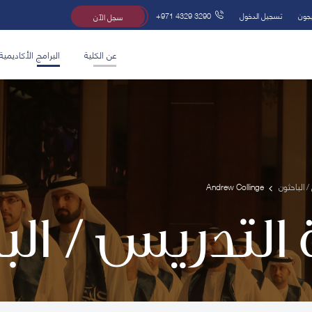
يجون
تسجيل الدخول
+971 4329 3290
سجل الآن
عن الكلية
البرامج الأكاديمية
/ الباحثون
Andrew Collinge
 التدريس / ال