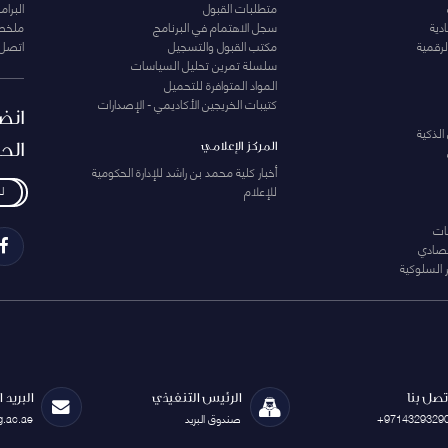
متطلبات القبول
البرام
دية
سجل الاهتمام في البرنامج
ملخصا
لرقمية
مكتب القبول والتسجيل
اتصل 
سلسلة تمرين تحليل السياسات
المواد المتوافرة للتحميل
كتيبات الخريجين الأكاديمي - الإصدارات
انض
الذكية
الح
المركز الإعلامي
أخبار كلية محمد بن راشد للإدارة الحكومية
للإعلام
ل
ات
تصادي
 السلوكية
تصل بنا
الرئيس التنفيذي
البريد 
+9714329329
صندوق البريد
g.ac.ae