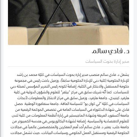
د. فادي سالم
مدير إدارة بحوث السياسات
يشغل د. فادي سالم منصب مدير إدارة بحوث السياسات في كليّة محمد بن راشد
للإدارة الحكومية (كلية دبي للإدارة الحكومية سابقاً)، وزميل باحث رئيس في مجموعة
حكومة المستقبل والابتكار في الكلية، إضافةً لكونه رئيس التحرير المؤسس لمجلة دبي
للسياسات. كما أنّه شريك سابق في مركز "بيلفر" للعلوم والشؤون الدولية في كلية
هارفرد كينيدي، جامعة هارفرد، وزميل سابق في مركز الابتكار والمعلومات لأبحاث
السياسات في كليّة "لي كوان يو" للسياسة العامّة، جامعة سنغافورة الوطنية. حصل
فادي على شهادة الدكتوراه في السياسات العامة في تخصص الحوكمة الرقمية من
جامعة أكسفورد العريقة وشهادة الماجيستير في إدارة أنظمة المعلومات من كلية لندن
للعلوم الاقتصادية والسياسية، إضافة لشهادة البكالوريوس في هندسة الكمبيوتر من
جامعة حلب. يعتبر د. فادي سالم أحد أهم المفكرين والمتخصصين عالمياً في مجالات
الحكومة الرقمية ومستقبل العمل الحكومي وسياسات البيانات، حيث تشمل مجالات