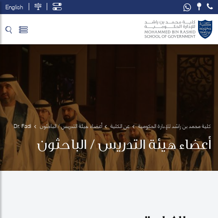
English
تخطي إلى المحتوى الرئيسي
فتح قائمة الوصول
كلية محمد بن راشد للإدارة الحكومية
عن الكلية
أعضاء هيئة التدريس / الباحثون
Dr. Fadi 
Salem
أعضاء هيئة التدريس / الباحثون