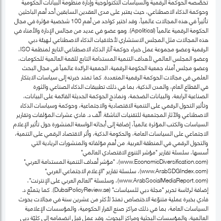
تخصّصه الحوكمة الرقمية والسياسات التكنولوجية وإدارة منظومة البيانات الحكومية
وحوكمة الذكاء الاصطناعي، حيث يعتبر على مدى العقدين السابقين أحد أهم الباحثين
تأثيراً في هذه المجالات عالمياً، وقد اختير كواحد من أهم 100 شخصية مؤثرة في مجال
الحكومة الرقمية عالمياً (Apolitical). وهو عضو في عديد من مجالس الإدارة والأمناء في
هذه المجالات مثل المجلس الاستشاري لأخلاقيات الذكاء الاصطناعي لـهيئة دبي
الرقمية وعضو مجموعة عمل خبراء حوكمة آثار الذكاء الاصطناعي التابع لمنظمة ISO،
وعضو المجلس العالمي لأهداف التنمية المستدامة التابع للقمة العالمية للحكومات،
وعضو مجلس أمناء جمعية الحكومة الرقمية، الجمعية الرائدة عالمياً في مجال البحث
العلمي في مجالات الحوكمة الرقمية المتعددة. كما تمتد خبرته إلى سياسات الابتكار
في القطاع العام، والمدن الذكية، بما في ذلك تطبيقات الذكاء الصناعي والثورة
الصناعية الرابعة، والبيانات الضخمة، ونماذج الحوكمة الحديثة القائمة على البيانات،
وتأثير التحول الرقمي على التنمية الاقتصادية والاجتماعية، وحوكمة وسياسات الذكاء
الاصطناعي والآثار المجتمعية للتقنيات الناشئة. ألّف د. فادي عشرات المؤلفات وتقارير
السياسات والكتب المؤثرة عالمياً، إضافة إلى أبحاثه الواسعة المنشورة حول تأثير الإعلام
الاجتماعي على السياسات العامة، والحكومة الذكية، وأثر الاقتصاد الرقمي على التنمية،
والتحول الرقمي في المنطقة العربية. من أهم مؤلفاته والمنشورات الريادية التي
أسسها، سلسلة تقارير "مؤشر التنوع الاقتصادي العالمي"
(www.EconomicDiversification.com)، "مؤشر أهداف التنمية المستدامة العربي"
(www.ArabSDGIndex.com)، سلسلة تقارير "الإعلام الاجتماعي العربي"
(www.ArabSocialMediaReport.com)، وسلسلة "العالم العربي على الإنترنت"،
إضافة لرئاسة تحرير "مجلة دبي للسياسات" (DubaiPolicyReview.ae). كما يتمتّع د.
فادي بخبرة عملية متنوّعة الاختصاص تمتدّ لأكثر من عشرين سنة في مجالات بحوث
السياسات العامة، بما في ذلك مراكز صنع القرار الحكومية، والمؤسسات الإعلامية
العالمية، والمؤسسات البحثية ومراكز البحوث. وقد عمل قبل انضمامه إلى كليّة دبي