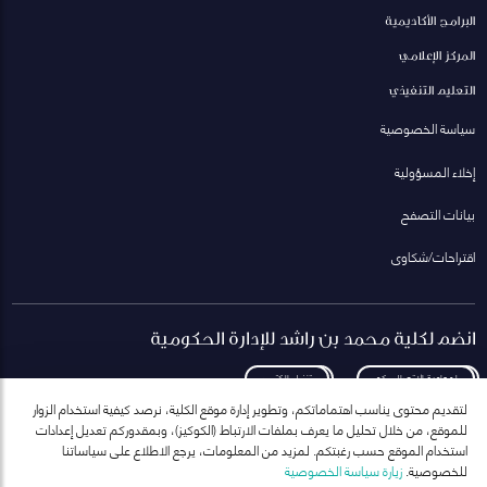
البرامج الأكاديمية
المركز الإعلامي
التعليم التنفيذي
سياسة الخصوصية
إخلاء المسؤولية
بيانات التصفح
اقتراحات/شكاوى
انضم لكلية محمد بن راشد للإدارة الحكومية
لمعاودة الاتصال بكم
تنزيل الكتيب
لتقديم محتوى يناسب اهتماماتكم، وتطوير إدارة موقع الكلية، نرصد كيفية استخدام الزوار
للموقع، من خلال تحليل ما يعرف بملفات الارتباط (الكوكيز)، وبمقدوركم تعديل إعدادات
استخدام الموقع حسب رغبتكم. لمزيد من المعلومات، يرجع الاطلاع على سياساتنا
للخصوصية.
زيارة سياسة الخصوصية
انضم إلى قائمة مراسلاتنا