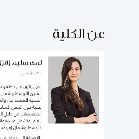
عن الكلية
لمى سليم زقز
باحث رئيسي
لمى زقزق هي باحثة رئي
الشرق الأوسط وشمال إفر
التنمية المستدامة، وا
بحثية حول العمل المناخ
التخصصات من خلال العم
العام. وتشمل مساهماتها
الأوسط وشمال إفريقيا