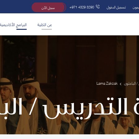
يجون
تسجيل الدخول
+971 4329 3290
سجل الآن
عن الكلية
البرامج الأكاديمية
/ الباحثون
Lama Zakzak
 التدريس / ال