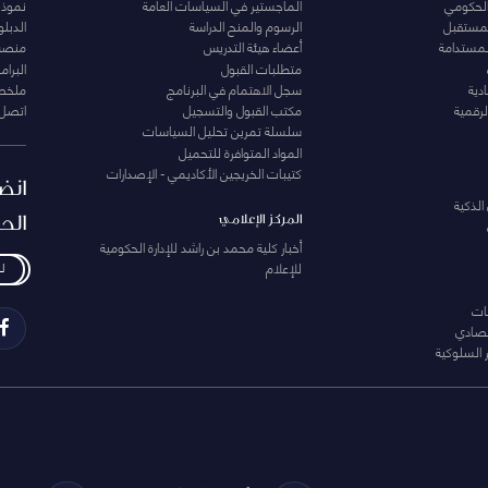
الحكومي
الماجستير في السياسات العامة
نموذج 
المستقبل
الرسوم والمنح الدراسة
الدبل
لمستدامة
أعضاء هيئة التدريس
منصة 
متطلبات القبول
البرام
دية
سجل الاهتمام في البرنامج
ملخصا
لرقمية
مكتب القبول والتسجيل
اتصل 
سلسلة تمرين تحليل السياسات
المواد المتوافرة للتحميل
كتيبات الخريجين الأكاديمي - الإصدارات
انض
الذكية
الح
المركز الإعلامي
أخبار كلية محمد بن راشد للإدارة الحكومية
للإعلام
ل
ات
تصادي
 السلوكية