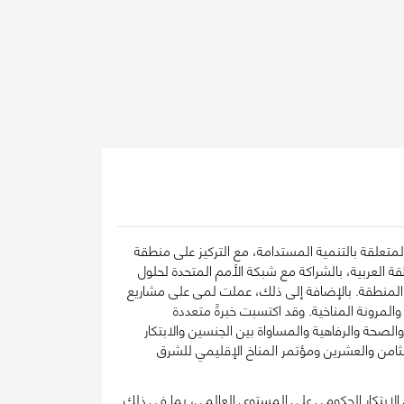
تعلقة بالتنمية المستدامة، مع التركيز على منطقة
ة العربية، بالشراكة مع شبكة الأمم المتحدة لحلول
 المنطقة. بالإضافة إلى ذلك، عملت لمى على مشاريع
لمرونة المناخية. وقد اكتسبت خبرةً متعددة
حة والرفاهية والمساواة بين الجنسين والابتكار
لثامن والعشرين ومؤتمر المناخ الإقليمي للشرق
ية المستدامة، ساهمت لمى في إنتاج أكثر من 400 دراسة حالة حول الابتكار الحكومي على المستوى العالمي، بما في ذلك