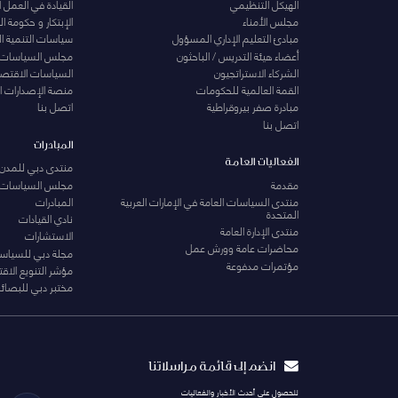
الهيكل التنظيمي
القيادة في العمل 
مجلس الأمناء
الإبتكار و حكومة 
مبادئ التعليم الإداري المسؤول
سياسات التنمية ا
أعضاء هيئة التدريس / الباحثون
مجلس السياسات
الشركاء الاستراتجيون
السياسات الاقتصا
القمة العالمية للحكومات
منصة الإصدارات ا
مبادرة صفر بيروقراطية
اتصل بنا
اتصل بنا
المبادرات
الفعاليات العامة
منتدى دبي للمدن 
مقدمة
مجلس السياسات
منتدى السياسات العامة في الإمارات العربية
المبادرات
المتحدة
نادي القيادات
منتدى الإدارة العامة
الاستشارات
محاضرات عامة وورش عمل
مجلة دبي للسياس
مؤتمرات مدفوعة
مؤشر التنويع الاق
مختبر دبي للبصائر
انضم إلى قائمة مراسلاتنا
للحصول على أحدث الأخبار والفعاليات