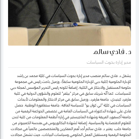
د. فادي سالم
مدير إدارة بحوث السياسات
يشغل د. فادي سالم منصب مدير إدارة بحوث السياسات في كليّة محمد بن راشد
للإدارة الحكومية (كلية دبي للإدارة الحكومية سابقاً)، وزميل باحث رئيس في مجموعة
حكومة المستقبل والابتكار في الكلية، إضافةً لكونه رئيس التحرير المؤسس لمجلة دبي
للسياسات. كما أنّه شريك سابق في مركز "بيلفر" للعلوم والشؤون الدولية في كلية
هارفرد كينيدي، جامعة هارفرد، وزميل سابق في مركز الابتكار والمعلومات لأبحاث
السياسات في كليّة "لي كوان يو" للسياسة العامّة، جامعة سنغافورة الوطنية. حصل
فادي على شهادة الدكتوراه في السياسات العامة في تخصص الحوكمة الرقمية من
جامعة أكسفورد العريقة وشهادة الماجيستير في إدارة أنظمة المعلومات من كلية لندن
للعلوم الاقتصادية والسياسية، إضافة لشهادة البكالوريوس في هندسة الكمبيوتر من
جامعة حلب. يعتبر د. فادي سالم أحد أهم المفكرين والمتخصصين عالمياً في مجالات
الحكومة الرقمية ومستقبل العمل الحكومي وسياسات البيانات، حيث تشمل مجالات