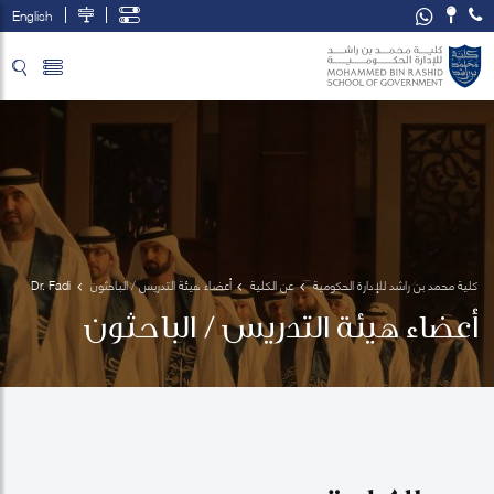
English
تخطي إلى المحتوى الرئيسي
فتح قائمة الوصول
كلية محمد بن راشد للإدارة الحكومية
عن الكلية
أعضاء هيئة التدريس / الباحثون
Dr. Fadi 
Salem
أعضاء هيئة التدريس / الباحثون