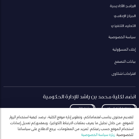
البرامج الأكاديمية
المركز الإعلامي
التعليم التنفيذي
سياسة الخصوصية
إخلاء المسؤولية
بيانات التصفح
اقتراحات/شكاوى
انضم لكلية محمد بن راشد للإدارة الحكومية
لمعاودة الاتصال بكم
تنزيل الكتيب
لتقديم محتوى يناسب اهتماماتكم، وتطوير إدارة موقع الكلية، نرصد كيفية استخدام الزوار
للموقع، من خلال تحليل ما يعرف بملفات الارتباط (الكوكيز)، وبمقدوركم تعديل إعدادات
استخدام الموقع حسب رغبتكم. لمزيد من المعلومات، يرجع الاطلاع على سياساتنا
للخصوصية.
زيارة سياسة الخصوصية
انضم إلى قائمة مراسلاتنا