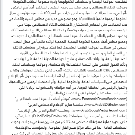
تخصّصه الحوكمة الرقمية والسياسات التكنولوجية وإدارة منظومة البيانات الحكومية
وحوكمة الذكاء الاصطناعي، حيث يعتبر على مدى العقدين السابقين أحد أهم الباحثين
تأثيراً في هذه المجالات عالمياً، وقد اختير كواحد من أهم 100 شخصية مؤثرة في مجال
الحكومة الرقمية عالمياً (Apolitical). وهو عضو في عديد من مجالس الإدارة والأمناء في
هذه المجالات مثل المجلس الاستشاري لأخلاقيات الذكاء الاصطناعي لـهيئة دبي
الرقمية وعضو مجموعة عمل خبراء حوكمة آثار الذكاء الاصطناعي التابع لمنظمة ISO،
وعضو المجلس العالمي لأهداف التنمية المستدامة التابع للقمة العالمية للحكومات،
وعضو مجلس أمناء جمعية الحكومة الرقمية، الجمعية الرائدة عالمياً في مجال البحث
العلمي في مجالات الحوكمة الرقمية المتعددة. كما تمتد خبرته إلى سياسات الابتكار
في القطاع العام، والمدن الذكية، بما في ذلك تطبيقات الذكاء الصناعي والثورة
الصناعية الرابعة، والبيانات الضخمة، ونماذج الحوكمة الحديثة القائمة على البيانات،
وتأثير التحول الرقمي على التنمية الاقتصادية والاجتماعية، وحوكمة وسياسات الذكاء
الاصطناعي والآثار المجتمعية للتقنيات الناشئة. ألّف د. فادي عشرات المؤلفات وتقارير
السياسات والكتب المؤثرة عالمياً، إضافة إلى أبحاثه الواسعة المنشورة حول تأثير الإعلام
الاجتماعي على السياسات العامة، والحكومة الذكية، وأثر الاقتصاد الرقمي على التنمية،
والتحول الرقمي في المنطقة العربية. من أهم مؤلفاته والمنشورات الريادية التي
أسسها، سلسلة تقارير "مؤشر التنوع الاقتصادي العالمي"
(www.EconomicDiversification.com)، "مؤشر أهداف التنمية المستدامة العربي"
(www.ArabSDGIndex.com)، سلسلة تقارير "الإعلام الاجتماعي العربي"
(www.ArabSocialMediaReport.com)، وسلسلة "العالم العربي على الإنترنت"،
إضافة لرئاسة تحرير "مجلة دبي للسياسات" (DubaiPolicyReview.ae). كما يتمتّع د.
فادي بخبرة عملية متنوّعة الاختصاص تمتدّ لأكثر من عشرين سنة في مجالات بحوث
السياسات العامة، بما في ذلك مراكز صنع القرار الحكومية، والمؤسسات الإعلامية
العالمية، والمؤسسات البحثية ومراكز البحوث. وقد عمل قبل انضمامه إلى كليّة دبي