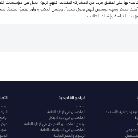
خاصة بها على تحقيق مزيد من المشاركة الطلابية كنهج تربوي بديل في مؤسسات التعليم
"بحث مبتكر ومهم يؤسس لنهج تربوي جديد". وتعمل الدكتورة وارنر عضوًا تنفيذيًا لت
هارات الدراسة وإشراك الطلاب.
البرامج الأكاديمية
التعل
مقدمة
نبذة 
ية والرفاهية والسعادة
الماجستير في الإدارة العامة
البرا
ة
الماجستير في إدارة الابتكار
برامج
برنامج الماجستير التنفيذي في الإدارة العامة
مركز ا
الحكومي
الماجستير في السياسات العامة
نموذج 
المستقبل
الرسوم والمنح الدراسة
الدبل