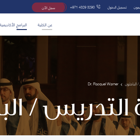
يجون
تسجيل الدخول
+971 4329 3290
سجل الآن
عن الكلية
البرامج الأكاديمية
/ الباحثون
Dr. Racquel Warner
 التدريس / ال