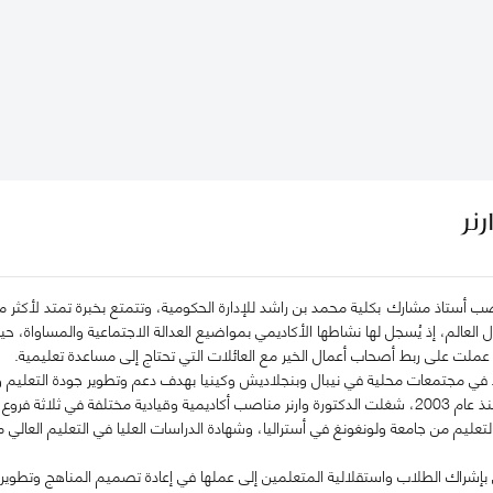
رنر
 العالم، إذ يُسجل لها نشاطها الأكاديمي بمواضيع العدالة الاجتماعية والمساواة، ح
 عملت على ربط أصحاب أعمال الخير مع العائلات التي تحتاج إلى مساعدة تعليمية.
ي مجتمعات محلية في نيبال وبنجلاديش وكينيا بهدف دعم وتطوير جودة التعليم وس
المهمشين والأطفال. ومنذ عام 2003، شغلت الدكتورة وارنر مناصب أكاديمية وقيادية مختلفة
تعليم من جامعة ولونغونغ في أستراليا، وشهادة الدراسات العليا في التعليم العالي
 بإشراك الطلاب واستقلالية المتعلمين إلى عملها في إعادة تصميم المناهج وتطو