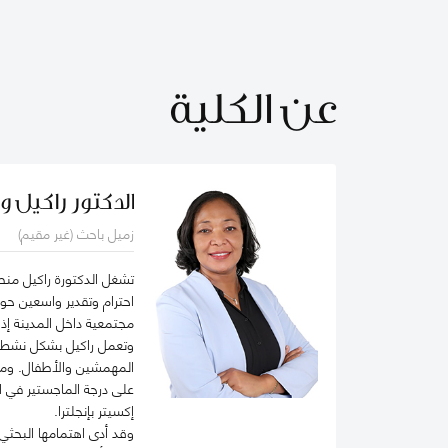
عن الكلية
الدكتور راكيل وا
زميل باحث (غير مقيم)
احترام وتقدير واسعين حول
مجتمعية داخل المدينة إذ
وتعمل راكيل بشكل نشط ف
على درجة الماجستير في ال
إكسيتر بإنجلترا.
وقد أدى اهتمامها البحثي