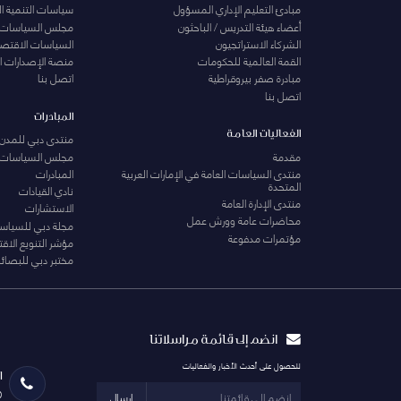
مبادئ التعليم الإداري المسؤول
سياسات التنمية ا
أعضاء هيئة التدريس / الباحثون
مجلس السياسات
الشركاء الاستراتجيون
السياسات الاقتصا
القمة العالمية للحكومات
منصة الإصدارات ا
مبادرة صفر بيروقراطية
اتصل بنا
اتصل بنا
المبادرات
الفعاليات العامة
منتدى دبي للمدن 
مقدمة
مجلس السياسات
منتدى السياسات العامة في الإمارات العربية
المبادرات
المتحدة
نادي القيادات
منتدى الإدارة العامة
الاستشارات
محاضرات عامة وورش عمل
مجلة دبي للسياس
مؤتمرات مدفوعة
مؤشر التنويع الاق
مختبر دبي للبصائر
انضم إلى قائمة مراسلاتنا
للحصول على أحدث الأخبار والفعاليات
ا
0
ارسال