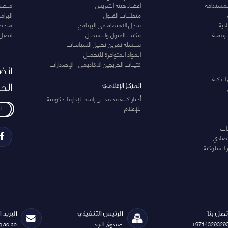
لمستدامة
أعضاء هيئة التدريس
منصة 
متطلبات القبول
البرام
دية
سجل الاهتمام في البرنامج
ملخصا
لرقمية
مكتب القبول والتسجيل
اتصل 
سلسلة تمرين تحليل السياسات
المواد المتوافرة للتحميل
كتيبات الخريجين الأكاديمي - الإصدارات
انض
الذكية
الح
المركز الإعلامي
أخبار كلية محمد بن راشد للإدارة الحكومية
للإعلام
ل
ات
تصادي
 السلوكية
تصل بنا
الرئيس التنفيذي
البريد 
+9714329329
صندوق البريد
g.ac.ae