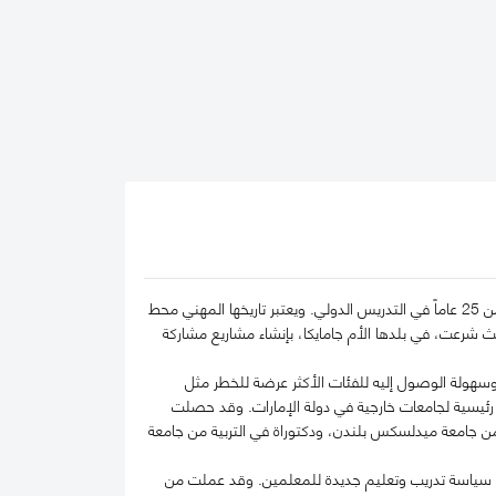
تشغل الدكتورة راكيل منصب أستاذ مشارك بكلية محمد بن راشد للإدارة الحكومية، وتتمتع بخبرة تمتد لأكثر من 25 عاماً في التدريس الدولي. ويعتبر تاريخها المهني محط
يث شرعت، في بلدها الأم جامايكا، بإنشاء مشاريع مشاركة
هولة الوصول إليه للفئات الأكثر عرضة للخطر مثل
 في ثلاثة فروع رئيسية لجامعات خارجية في دولة الإمارات. وقد حصلت
 من جامعة ميدلسكس بلندن، ودكتوراة في التربية من جامعة
ير سياسة تدريب وتعليم جديدة للمعلمين. وقد عملت من