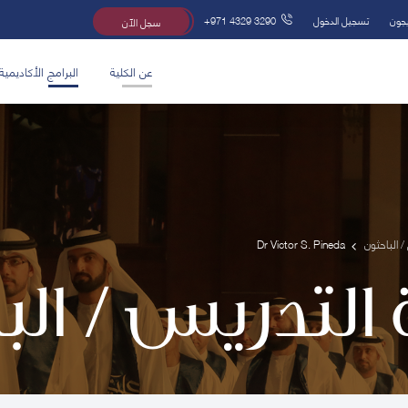
يجون
تسجيل الدخول
+971 4329 3290
سجل الآن
عن الكلية
البرامج الأكاديمية
/ الباحثون
Dr Victor S. Pineda
 التدريس / ال