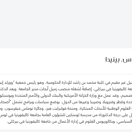
س. بينيدا
زميل غير مقيم في كلية محمد بن راشد للإدارة الحكومية، وهو رئيس جمعية "وورلد إ
كاليفورنيا في بيركلي، إضافةً لشغله منصب زميل أبحاث مدير الجامعة. ويعد الدكتور بي
صميم، وقد عمل مع وزارة الخزانة الأمريكية والبنك الدولي والأمم المتحدة ويو
لمتحدة وقطر وفنزويلا وصربيا وغيرها من الدول، بوضع سياسات وبرامج تشمل "أصحاب
لعلوم الوطنية للأبحاث المبتكرة، ومنحة فولبرايت هيز، وجائزة توماس جيفرسون، و
صل على درجة الدكتوراه من مدرسة لوسكين للشؤون العامة بجامعة كاليفورنيا في ل
لسياسي، وبكالوريوس العلوم في إدارة الأعمال من جامعة كاليفورنيا في بيركلي.