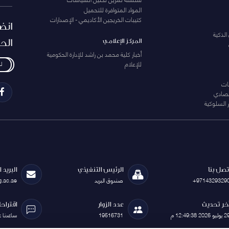
المواد المتوافرة للتحميل
كتيبات الخريجين الأكاديمي - الإصدارات
انض
الذكية
الح
المركز الإعلامي
أخبار كلية محمد بن راشد للإدارة الحكومية
للإعلام
ل
ات
تصادي
 السلوكية
تصل بنا
الرئيس التنفيذي
البريد 
+9714329329
صندوق البريد
g.ac.ae
خر تحديث
عدد الزوار
اقتراح
يوليو 2026 12:49:38 م
19516731
ساعدنا 