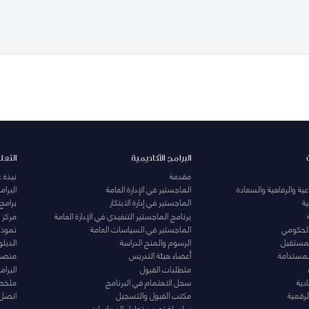
البرامج الأكاديمية
التعل
مقدمة
نبذة 
ية والرفاهية والسعادة
الماجستير في الإدارة العامة
البرا
ة
الماجستير في إدارة الابتكار
برامج
برنامج الماجستير التنفيذي في الإدارة العامة
مركز ا
الحكومي
الماجستير في السياسات العامة
نموذج 
المستقبل
الرسوم والمنح الدراسة
الدبل
لمستدامة
أعضاء هيئة التدريس
منصة 
متطلبات القبول
البرام
دية
سجل الاهتمام في البرنامج
ملخصا
لرقمية
مكتب القبول والتسجيل
اتصل 
سلسلة تمرين تحليل السياسات