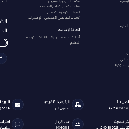
لرقمية
مكتب القبول والتسجيل
اتصل 
سلسلة تمرين تحليل السياسات
المواد المتوافرة للتحميل
كتيبات الخريجين الأكاديمي - الإصدارات
انض
الذكية
الح
المركز الإعلامي
أخبار كلية محمد بن راشد للإدارة الحكومية
للإعلام
ل
ات
تصادي
 السلوكية
تصل بنا
الرئيس التنفيذي
البريد 
+9714329329
صندوق البريد
g.ac.ae
خر تحديث
عدد الزوار
اقتراح
يوليو 2026 12:49:38 م
19069686
ساعدنا 