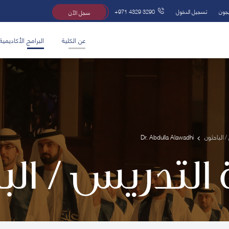
يجون
تسجيل الدخول
+971 4329 3290
سجل الآن
عن الكلية
البرامج الأكاديمية
/ الباحثون
Dr. Abdulla Alawadhi
 التدريس / ال