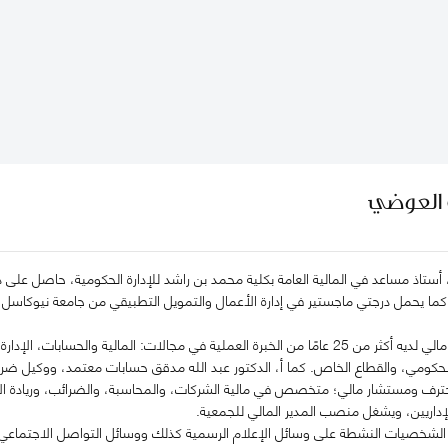
ه العوضي
 أستاذ مساعد في المالية العامة بكلية محمد بن راشد للإدارة الحكومية، حاصل على در
، كما يحمل درجتي ماجستير في إدارة الأعمال والتمويل التطبيقي من جامعة نيوكاسل 
الدكتور عبدالله، مستشار مالي لديه أكثر من 25 عامًا من الخبرة العملية في مجالات: الم
لحكومي، والقطاع الخاص. كما أ، الدكتور عبد الله مدقق حسابات معتمد، ووكيل ض
حترف ومستشار مالي؛ متخصص في مالية الشركات، والمحاسبة، والضرائب، وريادة الأع
إداريين، ويشغل منصب المدير المالي للجمعية.
ن الشخصيات النشطة على وسائل الإعلام الرسمية كذلك ووسائل التواصل الاجتماعي،