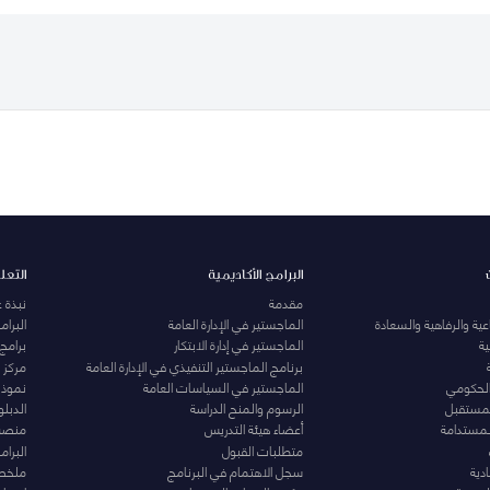
البرامج الأكاديمية
التعل
مقدمة
نبذة 
ية والرفاهية والسعادة
الماجستير في الإدارة العامة
البرا
ة
الماجستير في إدارة الابتكار
برامج
برنامج الماجستير التنفيذي في الإدارة العامة
مركز ا
الحكومي
الماجستير في السياسات العامة
نموذج 
المستقبل
الرسوم والمنح الدراسة
الدبل
لمستدامة
أعضاء هيئة التدريس
منصة 
متطلبات القبول
البرام
دية
سجل الاهتمام في البرنامج
ملخصا