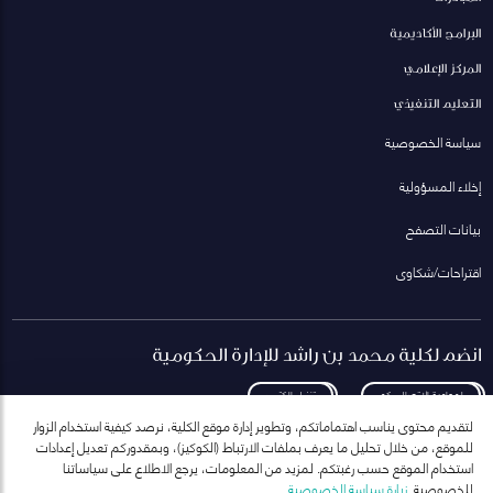
البرامج الأكاديمية
المركز الإعلامي
التعليم التنفيذي
سياسة الخصوصية
إخلاء المسؤولية
بيانات التصفح
اقتراحات/شكاوى
انضم لكلية محمد بن راشد للإدارة الحكومية
لمعاودة الاتصال بكم
تنزيل الكتيب
لتقديم محتوى يناسب اهتماماتكم، وتطوير إدارة موقع الكلية، نرصد كيفية استخدام الزوار
للموقع، من خلال تحليل ما يعرف بملفات الارتباط (الكوكيز)، وبمقدوركم تعديل إعدادات
استخدام الموقع حسب رغبتكم. لمزيد من المعلومات، يرجع الاطلاع على سياساتنا
للخصوصية.
زيارة سياسة الخصوصية
انضم إلى قائمة مراسلاتنا