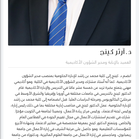
د. آرثر كينج
العميد بالإنابة ومدير الشؤون الأكاديمية
انضم د. كينج إلى كلية محمد بن راشد للإدارة الحكومية بمنصب مدير الشؤون
الأكاديمية، كما أنه أستاذ مشارك ومدير الشؤون الأكاديمية في الكلية. وهو أكاديمي
مهني يتمتع بخبرة تزيد عن خمسة عشر عامًا في التدريس والإدارة الأكاديمية. قام
الدكتور كينج بالتدريس في جامعات مختلفة في أوروبا وإفريقيا والشرق الأوسط في
مرحلتيّ البكالوريوس ومرحلة الدراسات العليا. قبل انضمامه إلى كلية محمد بن راشد
للإدارة الحكومية، عمل الدكتور كينج في مناصب إدارية مختلفة بما في ذلك رئيس إدارة،
ورئيس لجنة الاعتماد، ورئيس مركز ريادة الأعمال، وعميدًا لجامعة في الكويت مؤخرًا.
شارك في تقديم استشارات الأعمال في مجال تقييم الجودة في القطاعين العام
والخاص. ويتمتع الدكتور كينج بمعرفة متخصصة في معايير الاعتماد وشهادة الأيزو
للمؤسسات التعليمية. وهو حاصل على مرتبة الشرف في إدارة الأعمال من جامعة
زيمبابوي، وماجستير في إدارة الأعمال من جامعة العلوم الماليزية، ودكتوراه من جامعة