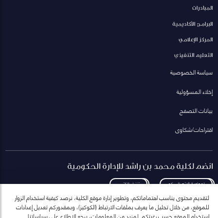
المبادرات
البرامج الأكاديمية
المركز الإعلامي
التعليم التنفيذي
سياسة الخصوصية
إخلاء المسؤولية
بيانات التصفح
اقتراحات/شكاوى
انضم لكلية محمد بن راشد للإدارة الحكومية
لمعاودة الاتصال بكم
تنزيل الكتيب
لتقديم محتوى يناسب اهتماماتكم، وتطوير إدارة موقع الكلية، نرصد كيفية استخدام الزوار
للموقع، من خلال تحليل ما يعرف بملفات الارتباط (الكوكيز)، وبمقدوركم تعديل إعدادات
استخدام الموقع حسب رغبتكم. لمزيد من المعلومات، يرجع الاطلاع على سياساتنا