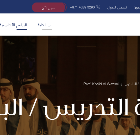
يجون
تسجيل الدخول
+971 4329 3290
سجل الآن
عن الكلية
البرامج الأكاديمية
/ الباحثون
Prof. Khalid Al Wazani
 التدريس / ال