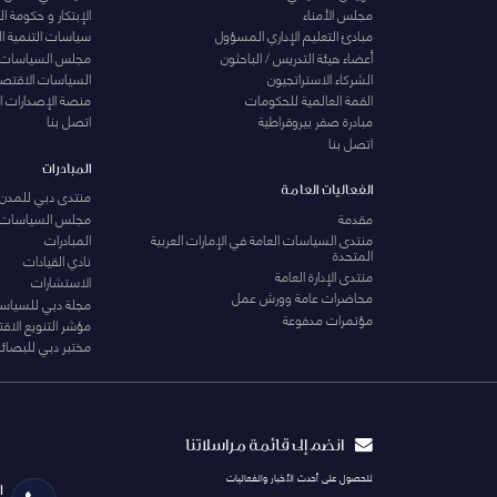
مجلس الأمناء
الإبتكار و حكومة 
مبادئ التعليم الإداري المسؤول
سياسات التنمية ا
أعضاء هيئة التدريس / الباحثون
مجلس السياسات
الشركاء الاستراتجيون
السياسات الاقتصا
القمة العالمية للحكومات
منصة الإصدارات ا
مبادرة صفر بيروقراطية
اتصل بنا
اتصل بنا
المبادرات
الفعاليات العامة
منتدى دبي للمدن 
مقدمة
مجلس السياسات
منتدى السياسات العامة في الإمارات العربية
المبادرات
المتحدة
نادي القيادات
منتدى الإدارة العامة
الاستشارات
محاضرات عامة وورش عمل
مجلة دبي للسياس
مؤتمرات مدفوعة
مؤشر التنويع الاق
مختبر دبي للبصائر
انضم إلى قائمة مراسلاتنا
للحصول على أحدث الأخبار والفعاليات
ا