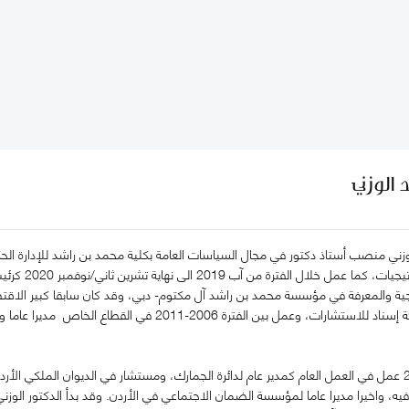
 الوزني
وزني منصب أستاذ دكتور في مجال السياسات العامة بكلية محمد بن راشد للإدارة ا
اتيجية والمعرفة في مؤسسة محمد بن راشد آل مكتوم- دبي، وقد كان سابقا كبير الاق
وشريك مؤسس في شركة إسناد للاستشارات، وعمل بين الفترة 6
وخلال الفترة 1999-2006 عمل في العمل العام كمدير عام لدائرة الجمارك، ومستشار في الديوان الم
 فيه، واخيرا مديرا عاما لمؤسسة الضمان الاجتماعي في الأردن. وقد بدأ الدكتور الوز