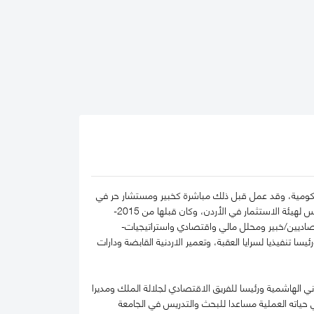
لحكومية، وقد عمل قبل ذلك مباشرة كخبير ومستشار حر في
قضايا الاقتصاد والاستراتيجيات، كما عمل خلال الفترة من آب 2019 الى نهاية تشرين ثاني/نوفمبر 2020 كرئيس لهيئة الاستثمار في الأردن، وكان قبلها من 2015-
تصاديين/خبير ومحلل مالي واقتصادي واستراتيجيات-
200-2011 في القطاع الخاص مديرا عاما ورئيسا تنفيذيا لسرايا العقبة، وتعمير الاردنية القابضة ودارات
لكي الأردني الهاشمية ورئيسا للفريق الاقتصادي لجلالة الملك ومديرا
ني حياته العملية مساعدا للبحث والتدريس في الجامعة