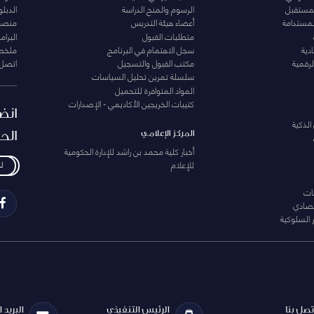
المستقبل
الرسوم والمنح الدراسة
الدبل
لمستدامة
أعضاء هيئة التدريس
منصة 
متطلبات القبول
البرام
دية
سجل الاهتمام في البرنامج
ملخصا
لرقمية
مكتب القبول والتسجيل
اتصل 
سلسلة تمرين تحليل السياسات
المواد المتوافرة للتحميل
كتيبات الخريجين الأكاديمي - الإصدارات
انض
الذكية
الح
المركز الإعلامي
أخبار كلية محمد بن راشد للإدارة الحكومية
للإعلام
ل
ات
تصادي
 السلوكية
تصل بنا
الرئيس التنفيذي
البريد 