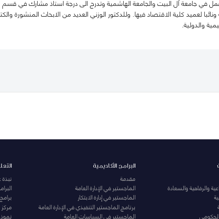
 عمل في جامعة آل البيت والجامعة الهاشمية وتدرج الى درجة استاذ مشارك في قسم
نائبا لعميد كلية الاقتصاد فيها. وللدكتور الوزني العديد من الابحاث المنشورة وال
يمية والدولية.
البرامج الأكاديمية
التعل
مقدمة
نبذة 
ية والرفاهية والسعادة
الماجستير في الإدارة العامة
البرا
ة
الماجستير في إدارة الابتكار
برامج
برنامج الماجستير التنفيذي في الإدارة العامة
مركز ا
الحكومي
الماجستير في السياسات العامة
نموذج 