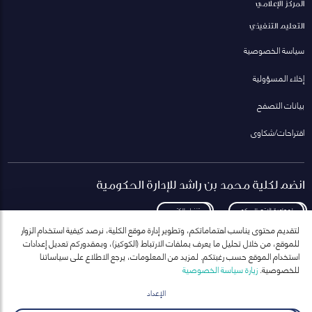
المركز الإعلامي
التعليم التنفيذي
سياسة الخصوصية
إخلاء المسؤولية
بيانات التصفح
اقتراحات/شكاوى
انضم لكلية محمد بن راشد للإدارة الحكومية
لمعاودة الاتصال بكم
تنزيل الكتيب
لتقديم محتوى يناسب اهتماماتكم، وتطوير إدارة موقع الكلية، نرصد كيفية استخدام الزوار
للموقع، من خلال تحليل ما يعرف بملفات الارتباط (الكوكيز)، وبمقدوركم تعديل إعدادات
استخدام الموقع حسب رغبتكم. لمزيد من المعلومات، يرجع الاطلاع على سياساتنا
للخصوصية.
زيارة سياسة الخصوصية
انضم إلى قائمة مراسلاتنا
للحصول على أحدث الأخبار والفعاليات
الإعداد
ارسال