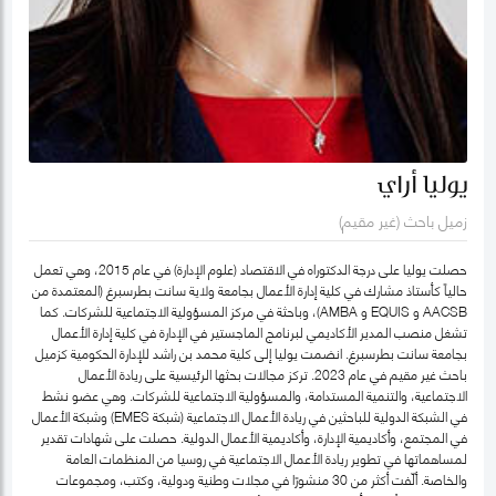
يوليا أراي
زميل باحث (غير مقيم)
حصلت يوليا على درجة الدكتوراه في الاقتصاد (علوم الإدارة) في عام 2015، وهي تعمل
حالياً كأستاذ مشارك في كلية إدارة الأعمال بجامعة ولاية سانت بطرسبرغ (المعتمدة من
AACSB و EQUIS و AMBA)، وباحثة في مركز المسؤولية الاجتماعية للشركات. كما
تشغل منصب المدير الأكاديمي لبرنامج الماجستير في الإدارة في كلية إدارة الأعمال
بجامعة سانت بطرسبرغ. انضمت يوليا إلى كلية محمد بن راشد للإدارة الحكومية كزميل
باحث غير مقيم في عام 2023. تركز مجالات بحثها الرئيسية على ريادة الأعمال
الاجتماعية، والتنمية المستدامة، والمسؤولية الاجتماعية للشركات. وهي عضو نشط
في الشبكة الدولية للباحثين في ريادة الأعمال الاجتماعية (شبكة EMES) وشبكة الأعمال
في المجتمع، وأكاديمية الإدارة، وأكاديمية الأعمال الدولية. حصلت على شهادات تقدير
لمساهماتها في تطوير ريادة الأعمال الاجتماعية في روسيا من المنظمات العامة
والخاصة. ألّفت أكثر من 30 منشورًا في مجلات وطنية ودولية، وكتب، ومجموعات