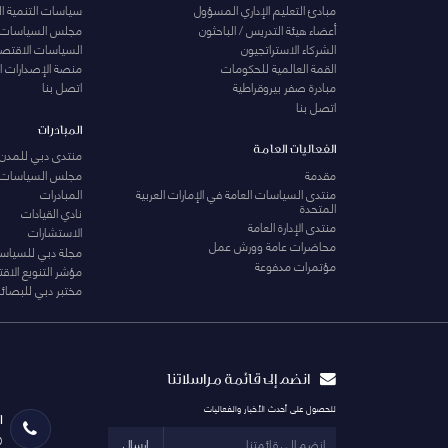
مبادئ التعليم الإداري المسؤول
سياسات التنمية ا
أعضاء هيئة التدريس / الباحثون
مجلس السياسات
الشركاء الاستراتجيون
السياسات الاقتصا
القمة العالمية للحكومات
منصة الإصدارات ا
مبادرة صفر بيروقراطية
اتصل بنا
اتصل بنا
المبادرات
الفعاليات العامة
منتدى دبي للمدن 
مقدمة
مجلس السياسات
منتدى السياسات العامة في الإمارات العربية
المبادرات
المتحدة
نادي القيادات
منتدى الإدارة العامة
الاستشارات
محاضرات عامة وورش عمل
مجلة دبي للسياس
مؤتمرات مدفوعة
مؤشر التنويع الاق
مختبر دبي للبصائر
انضم إلى قائمة مراسلاتنا
للحصول على أحدث الأخبار والفعاليات
ا
0
ارسال