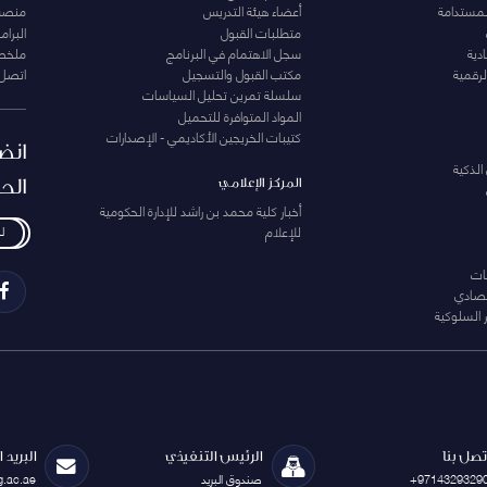
لمستدامة
أعضاء هيئة التدريس
منصة 
متطلبات القبول
البرام
دية
سجل الاهتمام في البرنامج
ملخصا
لرقمية
مكتب القبول والتسجيل
اتصل 
سلسلة تمرين تحليل السياسات
المواد المتوافرة للتحميل
كتيبات الخريجين الأكاديمي - الإصدارات
انض
الذكية
الح
المركز الإعلامي
أخبار كلية محمد بن راشد للإدارة الحكومية
للإعلام
ل
ات
تصادي
 السلوكية
تصل بنا
الرئيس التنفيذي
البريد 
+9714329329
صندوق البريد
g.ac.ae