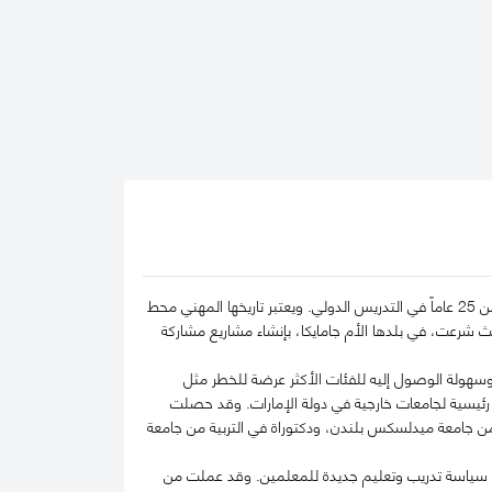
تشغل الدكتورة راكيل منصب أستاذ مشارك بكلية محمد بن راشد للإدارة الحكومية، وتتمتع بخبرة تمتد لأكثر من 25 عاماً في التدريس الدولي. ويعتبر تاريخها المهني محط
يث شرعت، في بلدها الأم جامايكا، بإنشاء مشاريع مشاركة
هولة الوصول إليه للفئات الأكثر عرضة للخطر مثل
 في ثلاثة فروع رئيسية لجامعات خارجية في دولة الإمارات. وقد حصلت
 من جامعة ميدلسكس بلندن، ودكتوراة في التربية من جامعة
ير سياسة تدريب وتعليم جديدة للمعلمين. وقد عملت من