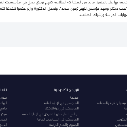
خاصة بها على تحقيق مزيد من المشاركة الطلابية كنهج تربوي بديل في مؤسسات التعليم
"بحث مبتكر ومهم يؤسس لنهج تربوي جديد". وتعمل الدكتورة وارنر عضوًا تنفيذيًا لت
هارات الدراسة وإشراك الطلاب.
البرامج الأكاديمية
التعل
مقدمة
نبذة 
ية والرفاهية والسعادة
الماجستير في الإدارة العامة
البرا
ة
الماجستير في إدارة الابتكار
برامج
برنامج الماجستير التنفيذي في الإدارة العامة
مركز ا
الحكومي
الماجستير في السياسات العامة
نموذج 
المستقبل
الرسوم والمنح الدراسة
الدبل