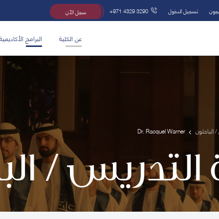
يجون
تسجيل الدخول
+971 4329 3290
سجل الآن
عن الكلية
البرامج الأكاديمية
/ الباحثون
Dr. Racquel Warner
 التدريس / ال