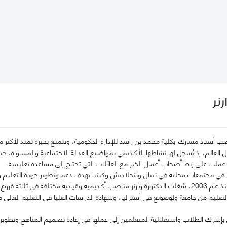
رنر
 العالم، إذ يُسجل لها نشاطها الأكاديمي بمواضيع العدالة الاجتماعية والمساواة، ح
 عملت على ربط أصحاب أعمال الخير مع العائلات التي تحتاج إلى مساعدة تعليمية.
ي مجتمعات محلية في نيبال وبنجلاديش وكينيا بهدف دعم وتطوير جودة التعليم وس
المهمشين والأطفال. ومنذ عام 2003، شغلت الدكتورة وارنر مناصب أكاديمية وقيادية مختلفة
تعليم من جامعة ولونغونغ في أستراليا، وشهادة الدراسات العليا في التعليم العالي
 بإشراك الطلاب واستقلالية المتعلمين إلى عملها في إعادة تصميم المناهج وتطو