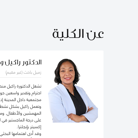
عن الكلية
الدكتور راكيل وا
زميل باحث (غير مقيم)
احترام وتقدير واسعين حول
مجتمعية داخل المدينة إذ
وتعمل راكيل بشكل نشط ف
على درجة الماجستير في ال
إكسيتر بإنجلترا.
وقد أدى اهتمامها البحثي