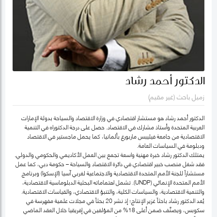
الدكتور أحمد رشاد
زميل باحث (غير مقيم)
الدكتور أحمد رشاد هو مستشار اقتصادي في وزارة الاقتصاد والسياحة بدولة الإمارات
العربية المتحدة وأستاذ مشارك في الاقتصاد. حصل على درجة الدكتوراه في التنمية
الاقتصادية من جامعة فيليبس ماربورغ بألمانيا، كما يحمل ماجستير في الاقتصاد
ودبلومة في السياسات العامة.
يمتلك الدكتور رشاد خبرة مهنية واسعة تجمع بين العمل الأكاديمي والحكومي والدولي.
فقد شغل منصب خبير اقتصادي في دائرة الاقتصاد والسياحة – حكومة دبي، كما عمل
مستشاراً للجنة الأمم المتحدة الاقتصادية والاجتماعية لغربي آسيا (الإسكوا) وبرنامج
الأمم المتحدة الإنمائي (UNDP). تشمل اهتماماته البحثية الدبلوماسية الاقتصادية،
والتنمية الاقتصادية، والسياسات الكلية، والتنبؤ الاقتصادي، والقياسات الاقتصادية.
يُعد الدكتور رشاد باحثاً غزير الإنتاج؛ إذ نشر 20 بحثاً في مجلات علمية مفهرسة في
سكوبس، ويصنَّف ضمن أعلى 18% من المؤلفين في إفريقيا خلال العقد الماضي