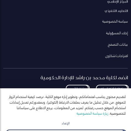
المركز الإعلامي
التعليم التنفيذي
سياسة الخصوصية
إخلاء المسؤولية
بيانات التصفح
اقتراحات/شكاوى
انضم لكلية محمد بن راشد للإدارة الحكومية
لمعاودة الاتصال بكم
تنزيل الكتيب
لتقديم محتوى يناسب اهتماماتكم، وتطوير إدارة موقع الكلية، نرصد كيفية استخدام الزوار
للموقع، من خلال تحليل ما يعرف بملفات الارتباط (الكوكيز)، وبمقدوركم تعديل إعدادات
استخدام الموقع حسب رغبتكم. لمزيد من المعلومات، يرجع الاطلاع على سياساتنا
للخصوصية.
زيارة سياسة الخصوصية
انضم إلى قائمة مراسلاتنا
للحصول على أحدث الأخبار والفعاليات
الإعداد
ارسال