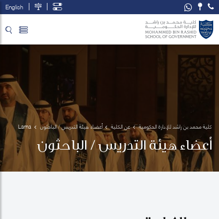
English
تخطي إلى المحتوى الرئيسي
فتح قائمة الوصول
كلية محمد بن راشد للإدارة الحكومية
عن الكلية
أعضاء هيئة التدريس / الباحثون
Lama 
Zakzak
أعضاء هيئة التدريس / الباحثون