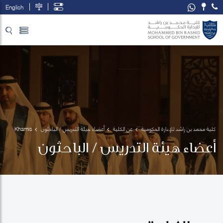
English
تخطي إلى المحتوى الرئيسي
فتح قائمة الوصول
كلية محمد بن راشد للإدارة الحكومية
عن الكلية
أعضاء هيئة التدريس / الباحثون
Khamis 
Al Alawy
أعضاء هيئة التدريس / الباحثون