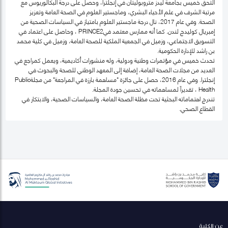
التحق خميس بجامعة ليدز متروبوليتان في إنجلترا، وحصل على درجة البكالوريوس مع
مرتبة الشرف في علم الأحياء البشري، وماجستير العلوم في الصحة العامة وتعزيز
الصحة. وفي عام 2017، نال درجة ماجستير العلوم بامتياز في السياسات الصحية من
إمبريال كوليدج لندن. كما أنه ممارس معتمد فيPRINCE2 ، وحاصل على اعتماد في
التسويق الاجتماعي، وزميل في الجمعية الملكية للصحة العامة، وزميل في كلية محمد
بن راشد للإدارة الحكومية.
تحدث خميس في مؤتمرات وطنية ودولية، وله منشورات أكاديمية، ويعمل كمراجع في
العديد من مجلات الصحة العامة، إضافة إلى المعهد الوطني للصحة والبحوث في
إنجلترا. وفي عام 2016، حصل على جائزة "مساهمة بارزة في المراجعة" من مجلةPublic
Health ، تقديراً لمساهماته في تحسين جودة المجلة.
تندرج اهتماماته البحثية تحت مظلة الصحة العامة، والسياسات الصحية، والابتكار في
القطاع الصحي.
عن الكلية