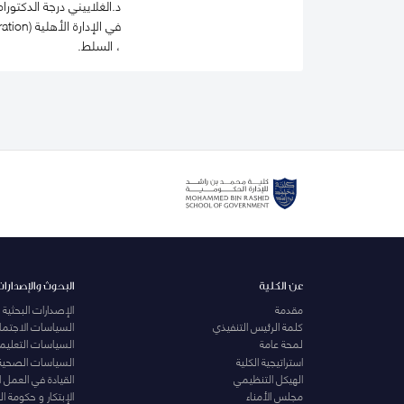
د.الغلاييني درجة الدكتورا
، السلط.
عن الكلية
البحوث والإصدارات
مقدمة
الإصدارات البحثية
كلمة الرئيس التنفيذي
السياسات الاجتماع
لمحة عامة
السياسات التعليمي
استراتيجية الكلية
السياسات الصحية
الهيكل التنظيمي
القيادة في العمل 
مجلس الأمناء
الإبتكار و حكومة 