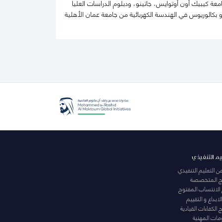
جامعة كيبيك أون أوتوايس، جاتينو، ودبلوم الدراسات العليا
ال في كندا، مونتريال، و بكالوريوس في الهندسة الكهربائية من جامعة عمان الأهلية
يم التنفيذي
عن التعليم التنفيذي
مج المتخصصة
 الانتساب المفتوح
لابداع و التقييم
الكفاءات القيادية
ومات المهنية