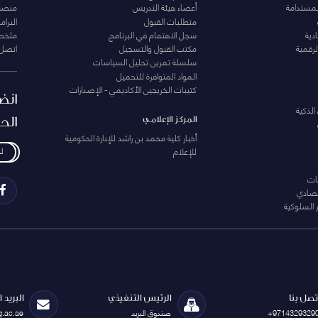
لمستدامة
أعضاء هيئة التدريس
منصة 
متطلبات القبول
البرام
دية
سجل الاهتمام في البرنامج
ملخصا
لرقمية
مكتب القبول والتسجيل
اتصل 
سلسلة تمرين تحليل السياسات
المواد المتوافرة للتحميل
كتيبات الخريجين الأكاديمي - الإصدارات
انض
الذكية
الح
المركز الإعلامي
أخبار كلية محمد بن راشد للإدارة الحكومية
للإعلام
ل
ات
تصادي
 السلوكية
تصل بنا
الرئيس التنفيذي
البريد 
+9714329329
صندوق البريد
g.ac.ae