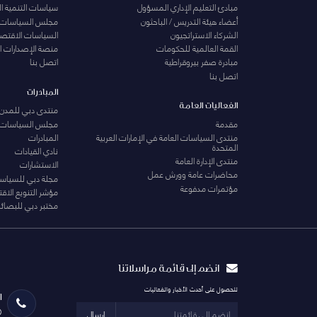
مبادئ التعليم الإداري المسؤول
سياسات التنمية ا
أعضاء هيئة التدريس / الباحثون
مجلس السياسات
الشركاء الاستراتجيون
السياسات الاقتصا
القمة العالمية للحكومات
منصة الإصدارات ا
مبادرة صفر بيروقراطية
اتصل بنا
اتصل بنا
المبادرات
الفعاليات العامة
منتدى دبي للمدن 
مقدمة
مجلس السياسات
منتدى السياسات العامة في الإمارات العربية
المبادرات
المتحدة
نادي القيادات
منتدى الإدارة العامة
الاستشارات
محاضرات عامة وورش عمل
مجلة دبي للسياس
مؤتمرات مدفوعة
مؤشر التنويع الاق
مختبر دبي للبصائر
انضم إلى قائمة مراسلاتنا
للحصول على أحدث الأخبار والفعاليات
ا
0
ارسال