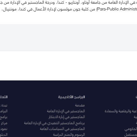
ه في الإدارة العامة من جامعة أوتاو، أونتاريو - كندا، ودرجة الماجستير في الإدارة من 
في الإدارة الأهلية (Para-Public Administration) من كلية جون مولسون لإدارة الأعم
البرامج الأكاديمية
التعل
مقدمة
نبذة 
ية والرفاهية والسعادة
الماجستير في الإدارة العامة
البرا
ة
الماجستير في إدارة الابتكار
برامج
برنامج الماجستير التنفيذي في الإدارة العامة
مركز ا
الحكومي
الماجستير في السياسات العامة
نموذج 
المستقبل
الرسوم والمنح الدراسة
الدبل