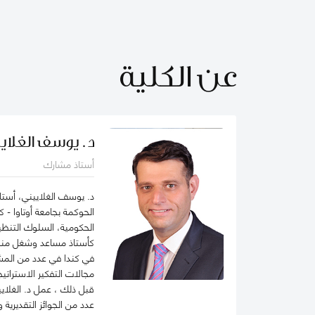
عن الكلية
د. يوسف الغلاي
أستاذ مشارك
د. يوسف الغلاييني، أستاذ
الحوكمة بجامعة أوتاوا - ك
الحكومية، السلوك التنظي
كأستاذ مساعد وشغل منصب م
في كندا في عدد من المشا
مجالات التفكير الاستراتيج
قبل ذلك ، عمل د. الغلاي
عدد من الجوائز التقديرية 