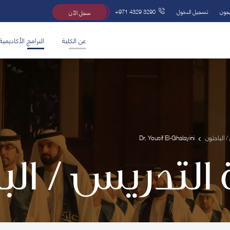
يجون
تسجيل الدخول
+971 4329 3290
سجل الآن
عن الكلية
البرامج الأكاديمية
/ الباحثون
Dr. Yousif El-Ghalayini
 التدريس / ال