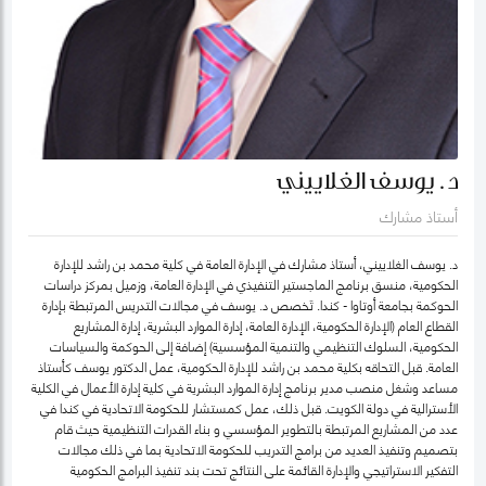
د. يوسف الغلاييني
أستاذ مشارك
د. يوسف الغلاييني، أستاذ مشارك في الإدارة العامة في كلية محمد بن راشد للإدارة
الحكومية، منسق برنامج الماجستير التنفيذي في الإدارة العامة، وزميل بمركز دراسات
الحوكمة بجامعة أوتاوا - كندا. تَخصص د. يوسف في مجالات التدريس المرتبطة بإدارة
القطاع العام (الإدارة الحكومية، الإدارة العامة، إدارة الموارد البشرية، إدارة المشاريع
الحكومية، السلوك التنظيمي والتنمية المؤسسية) إضافة إلى الحوكمة والسياسات
العامة. قبل التحاقه بكلية محمد بن راشد للإدارة الحكومية، عمل الدكتور يوسف كأستاذ
مساعد وشغل منصب مدير برنامج إدارة الموارد البشرية في كلية إدارة الأعمال في الكلية
الأسترالية في دولة الكويت. قبل ذلك، عمل كمستشار للحكومة الاتحادية في كندا في
عدد من المشاريع المرتبطة بالتطوير المؤسسي و بناء القدرات التنظيمية حيث قام
بتصميم وتنفيذ العديد من برامج التدريب للحكومة الاتحادية بما في ذلك مجالات
التفكير الاستراتيجي والإدارة القائمة على النتائج تحت بند تنفيذ البرامج الحكومية