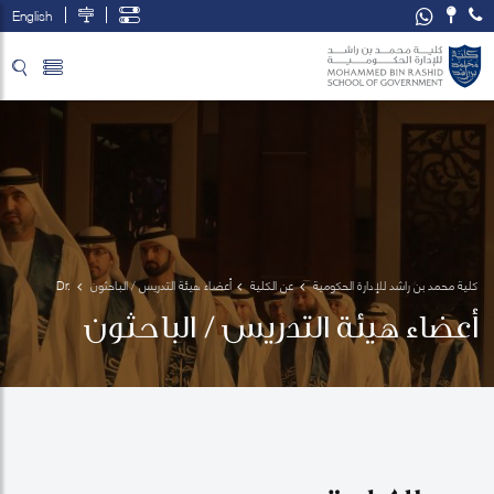
English
تخطي إلى المحتوى الرئيسي
فتح قائمة الوصول
كلية محمد بن راشد للإدارة الحكومية
عن الكلية
أعضاء هيئة التدريس / الباحثون
Dr. 
Yousif 
أعضاء هيئة التدريس / الباحثون
El-
Ghalayini