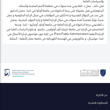
والسياسات العامة.
قبل ذلك ، عمل د. الغلاييني عدة سنوات في منظمة الأمم المتحدة والسلك
الدبلوماسي قبل حصوله على درجة الدكتوراه من جامعة أوتاوا في كندا، حصل الدكتور
على عدد من الجوائز التقديرية و له الكثير من المؤلفات في مجال الإدارة الحكومية و عمل
مدرباً دولياً معتمداً لعدة سنوات في مجال الإدارة العامة و إدارة الموارد البشرية، يحمل
د.الغلاييني درجة الدكتوراه في الإدارة العامة من جامعة أوتاو، أونتاريو - كندا، ودرجة
الماجستير في الإدارة من جامعة كيبيك أون أوتوايس، جاتينو، ودبلوم الدراسات العليا في
الإدارة الأهلية (Para-Public Administration) من كلية جون مولسون لإدارة الأعمال في
كندا، مونتريال، و بكالوريوس في الهندسة الكهربائية من جامعة عمان الأهلية ، السلط.
عن الكلية
الفعاليات العامة