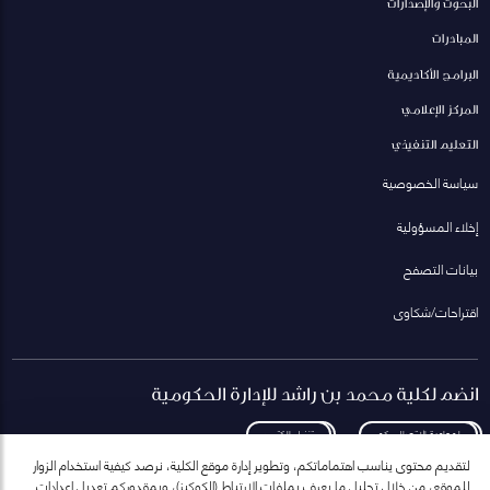
البحوث والإصدارات
المبادرات
البرامج الأكاديمية
المركز الإعلامي
التعليم التنفيذي
سياسة الخصوصية
إخلاء المسؤولية
بيانات التصفح
اقتراحات/شكاوى
انضم لكلية محمد بن راشد للإدارة الحكومية
لمعاودة الاتصال بكم
تنزيل الكتيب
لتقديم محتوى يناسب اهتماماتكم، وتطوير إدارة موقع الكلية، نرصد كيفية استخدام الزوار
للموقع، من خلال تحليل ما يعرف بملفات الارتباط (الكوكيز)، وبمقدوركم تعديل إعدادات