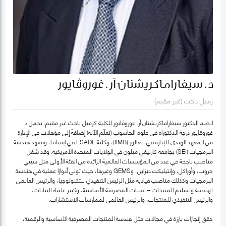
د. سيفاراماكريشنان آر. غوروڤايور
زميل باحث (غير مقيم)
انضم الدكتور سيفاراماكريشنان آر. غوروڤايور للكلية كزميل باحث غير مقيم. يحمل د.
غوروڤايور درجة الدكتوراه في علوم الحاسوب (تعلّم الآلة) إضافةً إلى مؤهلات في الإدارة
من المعهد الهندي للإدارة في بنغالور (IIMB)، وكلية ESADE في إسبانيا، ومعهد هندسة
البرمجيات (SEI) بجامعة كارنيغي ميلون في الولايات المتحدة الأمريكية. وقد شغل
مناصب ناجحة في عدد من المؤسسات العالمية الرائدة من الفئة الأولى مثل سيتي
جروب، وأوراكل، وإنتيليكت ديزاين، وGEMS وغيرها، حيث تولى أدوارًا عملية في هندسة
البرمجيات وكذلك مناصب قيادية مثل الرئيس التنفيذي للتكنولوجيا، والرئيس العالمي
لهندسة وتسليم المنتجات – تقنيات المصرفية الأساسية، وكبير علماء البيانات،
والرئيس التنفيذي للمنتجات، والرئيس العالمي لممارسات الاستشارات.
حقق إنجازات بارزة في مجالات مثل هندسة المنتجات المصرفية الأساسية والرقمية،