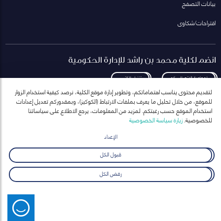
بيانات التصفح
اقتراحات/شكاوى
انضم لكلية محمد بن راشد للإدارة الحكومية
لمعاودة الاتصال بكم
تنزيل الكتيب
لتقديم محتوى يناسب اهتماماتكم، وتطوير إدارة موقع الكلية، نرصد كيفية استخدام الزوار
للموقع، من خلال تحليل ما يعرف بملفات الارتباط (الكوكيز)، وبمقدوركم تعديل إعدادات
استخدام الموقع حسب رغبتكم. لمزيد من المعلومات، يرجع الاطلاع على سياساتنا
للخصوصية.
زيارة سياسة الخصوصية
انضم إلى قائمة مراسلاتنا
للحصول على أحدث الأخبار والفعاليات
الإعداد
ارسال
قبول الكل
رفض الكل
© 2026 جميع الحقوق محفوظه لكلية محمد بن راشد للإدارة الحكومية