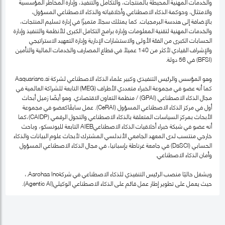
والخدمات المهنية المحيطة بالمنتجات، والتكامل والتنفيذ، وإدارة المخاطر المؤسسية
والامتثال، وحوكمة الذكاء الاصطناعي وأخلاقياته والذكاء الاصطناعي المسؤول،
بالإضافة إلى هندسة البرمجيات. كما يمتلك سجلًا متميزًا في إدارة تسليم المنتجات،
والخدمات المهنية لتقنية المعلومات وإدارة برامج التكامل الكبرى للأنظمة والتنفيذ وإدارة
الحسابات الكبرى من الفئة الأولى والاستشارات الإدارية وإدارة التعهيد الاستراتيجي
والإشراف القيادي لأكثر من 140 عميلاً في قطاع المصارف والخدمات المالية والتأمين
(BFSI) في 56 دولة.
وهو المؤسس والرئيس التنفيذي وكبير علماء الذكاء الاصطناعي لشركة Aaquarians.ai
كما أنه عضو في مجموعة الخبراء متعددي الأطراف (MEG) التابعة للشراكة العالمية في
مجال الذكاء الاصطناعي (GPAI) / منظمة التعاون الاقتصادي. وهو أيضًا زميل أبحاث
أول في مركز الذكاء الاصطناعي المسؤول (CeRAI). عمل سابقًاكعضو في مجموعة
الأبحاث بمركز السياسات المتعلقة بالذكاء الاصطناعي والتحول الرقمي (CAIDP)،كما
أنه عضو في شبكة خبراء أخلاقيات الذكاء الاصطناعيAIEB التابعة لليونسكو، وباحث
خارجي منتسب لدى المعهد الجامعي الأندلسي المشترك لأبحاث علوم البيانات والذكاء
الحسابي (DaSCI) في جامعة غرناطة بإسبانيا، في مجال الذكاء الاصطناعي المسؤول
وأمان الذكاء الاصطناعي.
ويشغل حاليًا منصب الرئيس التنفيذي للذكاء الاصطناعي في شركةAarohaa Inc.،
حيث يعمل على تطوير إطار عمل قائم على الذكاء الاصطناعي الوكيلي(Agentic AI).