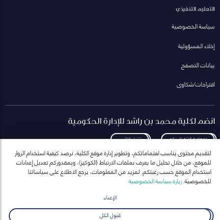
التعليم التنفيذي
سياسة الخصوصية
إخلاء المسؤولية
بيانات التصفح
اقتراحات/شكاوى
انضم لكلية محمد بن راشد للإدارة الحكومية
لمعاودة الاتصال بكم
تنزيل الكتيب
لتقديم محتوى يناسب اهتماماتكم، وتطوير إدارة موقع الكلية، نرصد كيفية استخدام الزوار
للموقع، من خلال تحليل ما يعرف بملفات الارتباط (الكوكيز)، وبمقدوركم تعديل إعدادات
استخدام الموقع حسب رغبتكم. لمزيد من المعلومات، يرجع الاطلاع على سياساتنا
للخصوصية.
زيارة سياسة الخصوصية
انضم إلى قائمة مراسلاتنا
للحصول على أحدث الأخبار والفعاليات
الإعداد
ارسال
قبول الكل