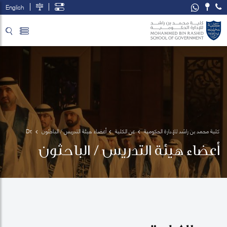
English
تخطي إلى المحتوى الرئيسي
فتح قائمة الوصول
كلية محمد بن راشد للإدارة الحكومية
عن الكلية
أعضاء هيئة التدريس / الباحثون
Dr. 
Abdulla 
أعضاء هيئة التدريس / الباحثون
Alawadhi