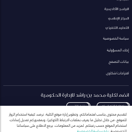
البرامج الأكاديمية
المركز الإعلامي
التعليم التنفيذي
سياسة الخصوصية
إخلاء المسؤولية
بيانات التصفح
اقتراحات/شكاوى
انضم لكلية محمد بن راشد للإدارة الحكومية
لمعاودة الاتصال بكم
تنزيل الكتيب
لتقديم محتوى يناسب اهتماماتكم، وتطوير إدارة موقع الكلية، نرصد كيفية استخدام الزوار
للموقع، من خلال تحليل ما يعرف بملفات الارتباط (الكوكيز)، وبمقدوركم تعديل إعدادات
استخدام الموقع حسب رغبتكم. لمزيد من المعلومات، يرجع الاطلاع على سياساتنا
للخصوصية.
زيارة سياسة الخصوصية
انضم إلى قائمة مراسلاتنا