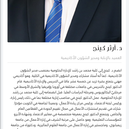
د. آرثر كينج
العميد بالإنابة ومدير الشؤون الأكاديمية
انضم د. كينج إلى كلية محمد بن راشد للإدارة الحكومية بمنصب مدير الشؤون
الأكاديمية، كما أنه أستاذ مشارك ومدير الشؤون الأكاديمية في الكلية. وهو أكاديمي
مهني يتمتع بخبرة تزيد عن خمسة عشر عامًا في التدريس والإدارة الأكاديمية. قام
الدكتور كينج بالتدريس في جامعات مختلفة في أوروبا وإفريقيا والشرق الأوسط في
مرحلتيّ البكالوريوس ومرحلة الدراسات العليا. قبل انضمامه إلى كلية محمد بن راشد
للإدارة الحكومية، عمل الدكتور كينج في مناصب إدارية مختلفة بما في ذلك رئيس إدارة،
ورئيس لجنة الاعتماد، ورئيس مركز ريادة الأعمال، وعميدًا لجامعة في الكويت مؤخرًا.
شارك في تقديم استشارات الأعمال في مجال تقييم الجودة في القطاعين العام
والخاص. ويتمتع الدكتور كينج بمعرفة متخصصة في معايير الاعتماد وشهادة الأيزو
للمؤسسات التعليمية. وهو حاصل على مرتبة الشرف في إدارة الأعمال من جامعة
زيمبابوي، وماجستير في إدارة الأعمال من جامعة العلوم الماليزية، ودكتوراه من جامعة