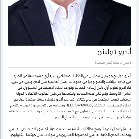
أندرو كولينج
زميل باحث (غير مقيم)
أندرو كولينج هو زميل ممارس في الذكاء الاصطناعي. لديه أربع عشرة سنة من الخبرة
في قيادة البيانات والتكنولوجيا في حكومات المدن العالمية مثل لندن ودبي. في دبي،
قاد أندرو تطوير أول دليل إرشادي لمعايير وقواعد الذكاء الاصطناعي المسؤول في
الشرق الأوسط. وتم تبني هذه المعايير واعتمادها من قبل الحكومة الاتحادية لدولة
الإمارات العربية المتحدة في عام 2022. كما يعد أندرو مقيمًا رئيسيًا معتمدًا لبرنامج
الذكاء الاصطناعي الأخلاقي IEEE CertifAIEd، ويساهم في تقديم دورة تدريبية لتقييم
الذكاء الاصطناعي الأخلاقي بالتعاون مع كلية محمد بن راشد للإدارة الحكومية، حيث قام
مؤخراً بتدريس ممثلين من حكومة دبي والقطاع الخاص.
تشمل أعمال أندرو الأوسع نطاقًا إنشاء سياسات نموذجية للمنتدى الاقتصادي العالمي
وتحالف المدن الذكية العالمي لمجموعة العشرين في مجالات مثل حوكمة التكنولوجيا