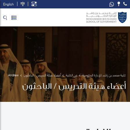
English
تخطي إلى المحتوى الرئيسي
فتح قائمة الوصول
كلية محمد بن راشد للإدارة الحكومية
عن الكلية
أعضاء هيئة التدريس / الباحثون
Andrew 
Collinge
أعضاء هيئة التدريس / الباحثون