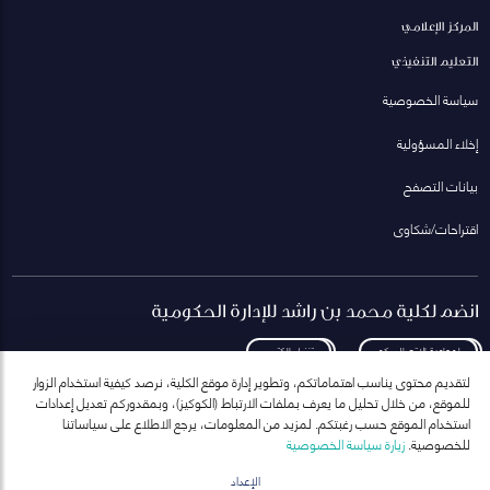
المركز الإعلامي
التعليم التنفيذي
سياسة الخصوصية
إخلاء المسؤولية
بيانات التصفح
اقتراحات/شكاوى
انضم لكلية محمد بن راشد للإدارة الحكومية
لمعاودة الاتصال بكم
تنزيل الكتيب
لتقديم محتوى يناسب اهتماماتكم، وتطوير إدارة موقع الكلية، نرصد كيفية استخدام الزوار
للموقع، من خلال تحليل ما يعرف بملفات الارتباط (الكوكيز)، وبمقدوركم تعديل إعدادات
استخدام الموقع حسب رغبتكم. لمزيد من المعلومات، يرجع الاطلاع على سياساتنا
للخصوصية.
زيارة سياسة الخصوصية
انضم إلى قائمة مراسلاتنا
للحصول على أحدث الأخبار والفعاليات
الإعداد